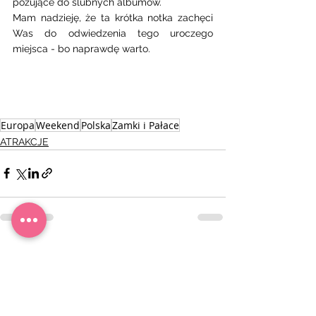
pozujące do ślubnych albumów. 
Mam nadzieję, że ta krótka notka zachęci 
Was do odwiedzenia tego uroczego 
miejsca - bo naprawdę warto.
Europa
Weekend
Polska
Zamki i Pałace
ATRAKCJE
Zobacz wszystkie
Ostatnie posty