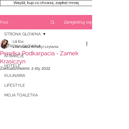
Wejdż, kup co chcesz, zapłać mniej
Zarejestruj się
Post
STRONA GŁÓWNA
Lili Ess
STRONA GŁÓWNA
1 sie 2016
2 minut(y) czytania
Perełka Podkarpacia - Zamek
ATRAKCJE
Krasiczyn
HOTELE
Zaktualizowano:
2 sty 2022
KULINARIA
LIFESTYLE
MOJA TOALETKA