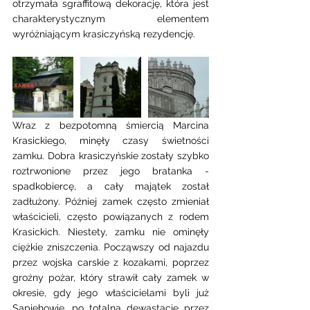
otrzymała sgraffitową dekorację, która jest 
charakterystycznym elementem 
wyróżniającym krasiczyńską rezydencję.
Wraz z bezpotomną śmiercią Marcina 
Krasickiego, minęły czasy świetności 
zamku. Dobra krasiczyńskie zostały szybko 
roztrwonione przez jego bratanka - 
spadkobiercę, a cały majątek został 
zadłużony. Później zamek często zmieniał 
właścicieli, często powiązanych z rodem 
Krasickich. Niestety, zamku nie ominęły 
ciężkie zniszczenia. Począwszy od najazdu 
przez wojska carskie z kozakami, poprzez 
groźny pożar, który strawił cały zamek w 
okresie, gdy jego właścicielami byli już 
Sapiehowie, po totalną dewastację przez 