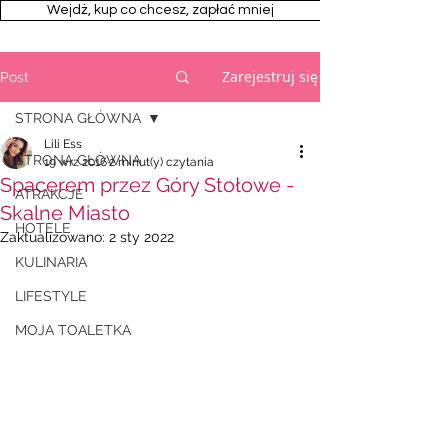
Wejdż, kup co chcesz, zapłać mniej
Zarejestruj się
Post
STRONA GŁÓWNA
Lili Ess
STRONA GŁÓWNA
19 wrz 2016
2 minut(y) czytania
Spacerem przez Góry Stołowe -
ATRAKCJE
Skalne Miasto
HOTELE
Zaktualizowano:
2 sty 2022
KULINARIA
LIFESTYLE
MOJA TOALETKA