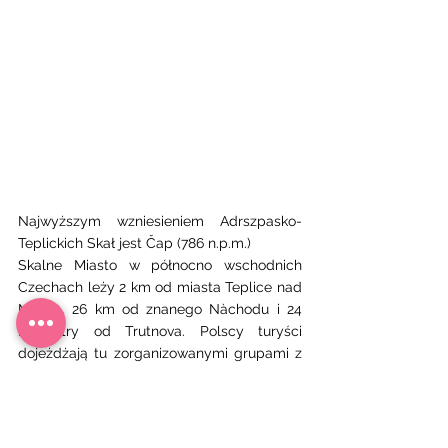
Najwyższym wzniesieniem Adrszpasko-
Teplickich Skał jest Čap (786 n.p.m.) 
Skalne Miasto w północno wschodnich 
Czechach leży 2 km od miasta Teplice nad 
Metują, 26 km od znanego Nàchodu i 24 
kilometry od Trutnova. Polscy turyści 
dojeżdżają tu zorganizowanymi grupami z 
okolic Szklarskiej Poręby i Kudowy. 
Punktem wyjściowym do zwiedzania 
Rezerwatu jest Strzemieńskie Podgrodzie,  
tu też znajduje się duży parking na którym 