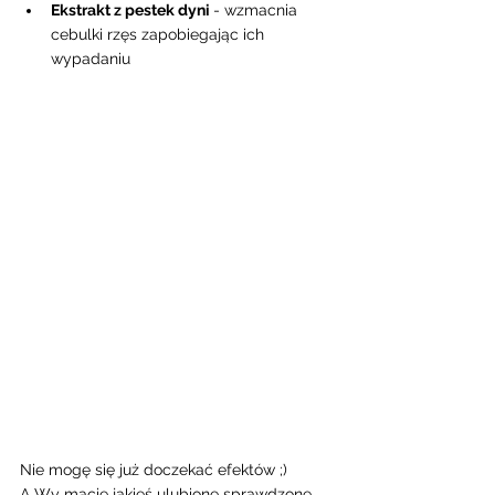
Ekstrakt z pestek dyni 
- wzmacnia 
cebulki rzęs zapobiegając ich 
wypadaniu 
Nie mogę się już doczekać efektów ;) 
A Wy macie jakieś ulubione sprawdzone 