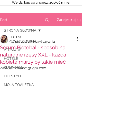
Wejdż, kup co chcesz, zapłać mniej
Zarejestruj się
Post
STRONA GŁÓWNA
Lili Ess
STRONA GŁÓWNA
16 paź 2016
2 minut(y) czytania
Serum Biotebal - sposób na
ATRAKCJE
naturalne rzęsy XXL - każda
HOTELE
kobieta marzy by takie mieć
KULINARIA
Zaktualizowano:
31 gru 2021
LIFESTYLE
MOJA TOALETKA