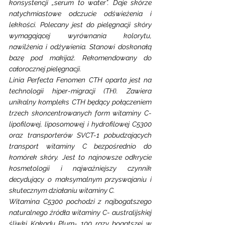
konsystencji „serum to water”. Daje skórze 
natychmiastowe odczucie odświeżenia i 
lekkości. Polecany jest do pielęgnacji skóry 
wymagającej wyrównania kolorytu, 
nawilżenia i odżywienia. Stanowi doskonałą 
bazę pod makijaż. Rekomendowany do 
całorocznej pielęgnacji.
Linia Perfecta Fenomen CTH oparta jest na 
technologii hiper-migracji (TH). Zawiera 
unikalny kompleks CTH będący połączeniem 
trzech skoncentrowanych form witaminy C- 
lipofilowej, liposomowej i hydrofilowej C5300 
oraz transporterów SVCT-1 pobudzających 
transport witaminy C bezpośrednio do 
komórek skóry. Jest to najnowsze odkrycie 
kosmetologii i najważniejszy czynnik 
decydujący o maksymalnym przyswajaniu i 
skutecznym działaniu witaminy C.
Witamina C5300 pochodzi z najbogatszego 
naturalnego źródła witaminy C- australijskiej 
śliwki Kakadu Plum- 100 razy bogatszej w 