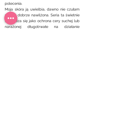
polecenia. 
Moja skóra ją uwielbia, dawno nie czułam 
się tak dobrze nawilżona. Seria ta świetnie 
sprawdza się jako ochrona cery suchej lub  
narażonej długotrwałe na działanie 
klimatyzacji.  Na zakończenie dodam, że 
nie jest to sponsorowany post. A jeśli Wy 
macie jakieś swoje ulubione nawilżające 
kremy, lub sprawdzone sposoby na 
utrzymanie nawilżonej skóry podczas 
długiego lotu to czekam na FEEDBACK w 
komentarzach. 