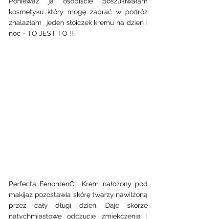
Ponieważ ja osobiście poszukiwałam 
kosmetyku który mogę zabrać w podróż 
znalazłam  jeden słoiczek kremu na dzień i 
noc - TO JEST TO !! 
Perfecta FenomenC  Krem nałożony pod 
makijaż pozostawia skórę twarzy nawilżoną 
przez cały długi dzień. Daje skórze 
natychmiastowe odczucie zmiękczenia i 