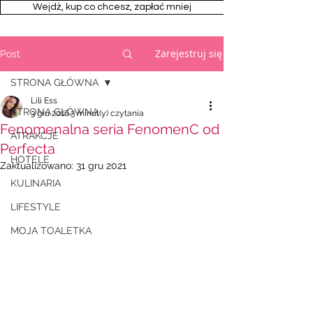
Wejdż, kup co chcesz, zapłać mniej
Zarejestruj się
Post
STRONA GŁÓWNA
Lili Ess
STRONA GŁÓWNA
3 gru 2016
3 minut(y) czytania
Fenomenalna seria FenomenC od
ATRAKCJE
Perfecta
HOTELE
Zaktualizowano:
31 gru 2021
KULINARIA
LIFESTYLE
MOJA TOALETKA