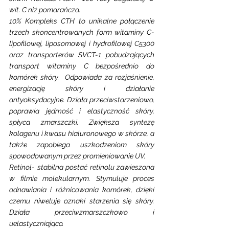
wit. C niż pomarańcza.
10% Kompleks CTH to unikalne połączenie 
trzech skoncentrowanych form witaminy C- 
lipofilowej, liposomowej i hydrofilowej C5300 
oraz transporterów SVCT-1 pobudzających 
transport witaminy C bezpośrednio do 
komórek skóry.  Odpowiada za rozjaśnienie, 
energizację skóry i działanie 
antyoksydacyjne. Działa przeciwstarzeniowo, 
poprawia jędrność i elastyczność skóry, 
spłyca zmarszczki. Zwiększa syntezę 
kolagenu i kwasu hialuronowego w skórze, a 
także zapobiega uszkodzeniom skóry 
spowodowanym przez promieniowanie UV.
Retinol- stabilna postać retinolu zawieszona 
w filmie molekularnym. Stymuluje proces 
odnawiania i różnicowania komórek, dzięki 
czemu niweluje oznaki starzenia się skóry. 
Działa przeciwzmarszczkowo i 
uelastyczniająco.