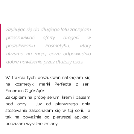
Szykując się do długiego lotu zaczęłam 
przeszukiwać oferty drogerii w 
poszukiwaniu kosmetyku, który 
utrzyma na mojej cerze odpowiednio 
dobre nawilżenie przez dłuższy czas. 
W trakcie tych poszukiwań natknęłam się 
na kosmetyki marki Perfecta z serii 
Fenomen C 30+/40+. 
Zakupiłam na próbę serum, krem i balsam 
pod oczy. I już od pierwszego dnia 
stosowania zakochałam się w tej serii,  a 
tak na poważnie od pierwszej aplikacji 
poczułam wyraźne zmiany. 