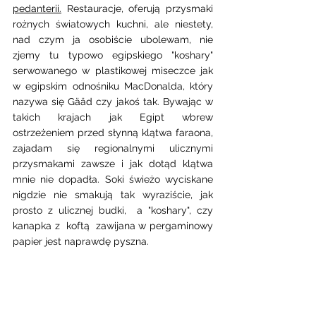
pedanterii.
 Restauracje, oferują przysmaki 
rożnych światowych kuchni, ale niestety, 
nad czym ja osobiście ubolewam, nie 
zjemy tu typowo egipskiego "koshary" 
serwowanego w plastikowej miseczce jak 
w egipskim odnośniku MacDonalda, który 
nazywa się Gääd czy jakoś tak. Bywając w 
takich krajach jak Egipt wbrew 
ostrzeżeniem przed słynną klątwa faraona, 
zajadam się regionalnymi ulicznymi 
przysmakami zawsze i jak dotąd klątwa 
mnie nie dopadła. Soki świeżo wyciskane 
nigdzie nie smakują tak wyraziście, jak 
prosto z ulicznej budki,  a "koshary", czy 
kanapka z  koftą  zawijana w pergaminowy 
papier jest naprawdę pyszna.