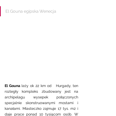
El Gouna egipska Wenecja 
El Gouna
 leży ok 22 km od   Hurgady, ten  
rozległy kompleks zbudowany jest na 
archipelagu wysepek połączonych 
specjalnie skonstruowanymi mostami i 
kanałami. Miasteczko zajmuje 17 tys. m2 i 
daje prace ponad 10 tysiącom osób. W 