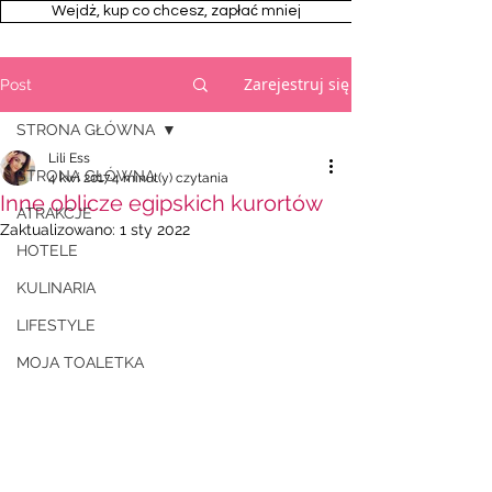
Wejdż, kup co chcesz, zapłać mniej
Zarejestruj się
Post
STRONA GŁÓWNA
Lili Ess
STRONA GŁÓWNA
4 kwi 2017
4 minut(y) czytania
Inne oblicze egipskich kurortów
ATRAKCJE
Zaktualizowano:
1 sty 2022
HOTELE
KULINARIA
LIFESTYLE
MOJA TOALETKA