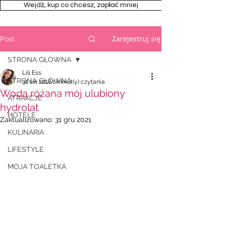
Wejdż, kup co chcesz, zapłać mniej
Zarejestruj się
Post
STRONA GŁÓWNA
Lili Ess
STRONA GŁÓWNA
31 sie 2018
1 minut(y) czytania
Woda różana mój ulubiony
ATRAKCJE
hydrolat
HOTELE
Zaktualizowano:
31 gru 2021
KULINARIA
LIFESTYLE
MOJA TOALETKA