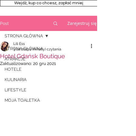
Wejdż, kup co chcesz, zapłać mniej
Zarejestruj się
Post
STRONA GŁÓWNA
Lili Ess
STRONA GŁÓWNA
3 lut 2019
2 minut(y) czytania
Hotel Gdańsk Boutique
ATRAKCJE
Zaktualizowano:
20 gru 2021
HOTELE
KULINARIA
LIFESTYLE
MOJA TOALETKA