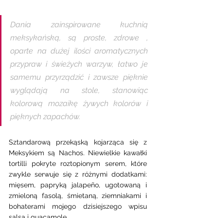
Dania zainspirowane kuchnią 
meksykańską, są proste, zdrowe , 
oparte na dużej ilości aromatycznych 
przypraw i świeżych warzyw, łatwo je  
samemu przyrządzić i zawsze pięknie 
wyglądają na stole, stanowiąc 
kolorową mozaikę żywych kolorów i 
pięknych zapachów. 
Sztandarową przekąską kojarząca się z 
Meksykiem są Nachos. Niewielkie kawałki 
tortilli pokryte roztopionym serem, które 
zwykle serwuje się z różnymi dodatkami: 
mięsem, papryką jalapeño, ugotowaną i 
zmieloną fasolą, śmietaną, ziemniakami i 
bohaterami mojego dzisiejszego wpisu 
salsą i guacamole. 