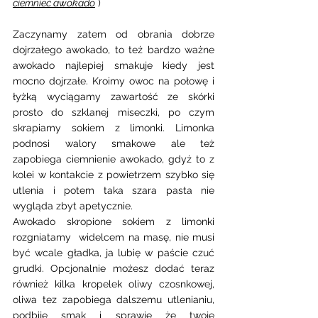
ciemnieć awokado
 )
Zaczynamy zatem od obrania dobrze 
dojrzałego awokado, to też bardzo ważne 
awokado najlepiej smakuje kiedy jest 
mocno dojrzałe. Kroimy owoc na połowę i 
łyżką wyciągamy zawartość ze skórki 
prosto do szklanej miseczki, po czym 
skrapiamy sokiem z limonki. Limonka 
podnosi walory smakowe ale też 
zapobiega ciemnienie awokado, gdyż to z 
kolei w kontakcie z powietrzem szybko się 
utlenia i potem taka szara pasta nie 
wygląda zbyt apetycznie. 
Awokado skropione sokiem z limonki 
rozgniatamy  widelcem na masę, nie musi 
być wcale gładka, ja lubię w paście czuć 
grudki. Opcjonalnie możesz dodać teraz 
również kilka kropelek oliwy czosnkowej, 
oliwa tez zapobiega dalszemu utlenianiu, 
podbije smak i sprawie że twoje 