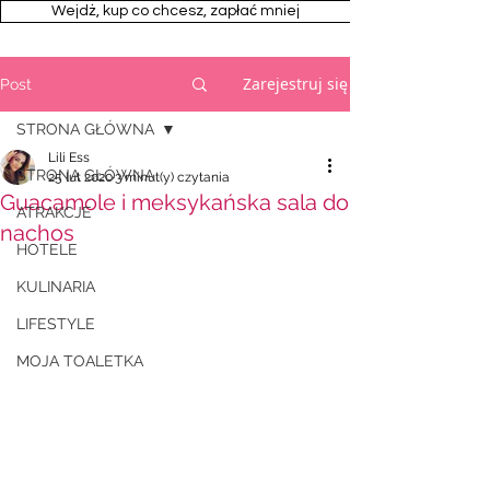
Wejdż, kup co chcesz, zapłać mniej
Zarejestruj się
Post
STRONA GŁÓWNA
Lili Ess
STRONA GŁÓWNA
25 lut 2020
3 minut(y) czytania
Guacamole i meksykańska sala do
ATRAKCJE
nachos
HOTELE
KULINARIA
LIFESTYLE
MOJA TOALETKA