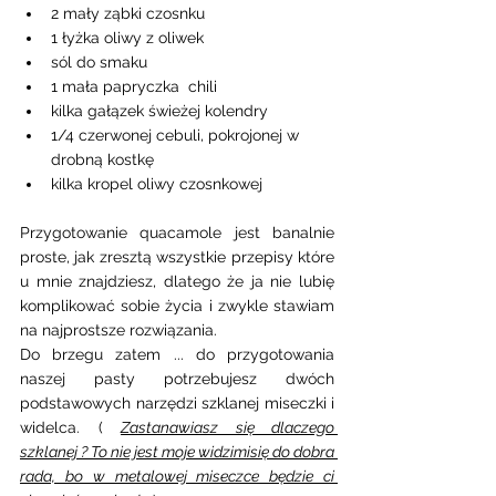
2 mały ząbki czosnku
1 łyżka oliwy z oliwek 
sól do smaku
1 mała papryczka  chili
kilka gałązek świeżej kolendry
1/4 czerwonej cebuli, pokrojonej w 
drobną kostkę 
kilka kropel oliwy czosnkowej 
Przygotowanie quacamole jest banalnie 
proste, jak zresztą wszystkie przepisy które 
u mnie znajdziesz, dlatego że ja nie lubię 
komplikować sobie życia i zwykle stawiam 
na najprostsze rozwiązania. 
Do brzegu zatem ... do przygotowania 
naszej pasty potrzebujesz dwóch 
podstawowych narzędzi szklanej miseczki i 
widelca. ( 
Zastanawiasz się dlaczego 
szklanej ? To nie jest moje widzimisię do dobra 
rada, bo w metalowej miseczce będzie ci 