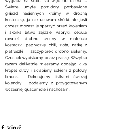
wyglada na stole. No więc do dzieła .... 
Świeże umyte pomidory pozbawione 
gniazd nasiennych kroimy w drobną 
kosteczkę, ja nie usuwam skórki, ale jeśli 
chcesz możesz je sparzyć przed krojeniem 
i skórka łatwo zejdzie. Papryki, cebule 
również drobno kroimy w maleńkie 
kosteczki, papryczkę chili, zioła, natkę z 
pietruszki  i szczypiorek drobno siekamy.  
Czosnek wyciskamy przez praskę. Wszytko 
razem delikatnie mieszamy dodając kilka 
kropel oliwy i skrapiany sokiem z polowy 
limonki.  Dekorujemy listkami świeżej 
kolendry i podajemy z przygotowanym 
wcześniej quacamole i nachosami. 