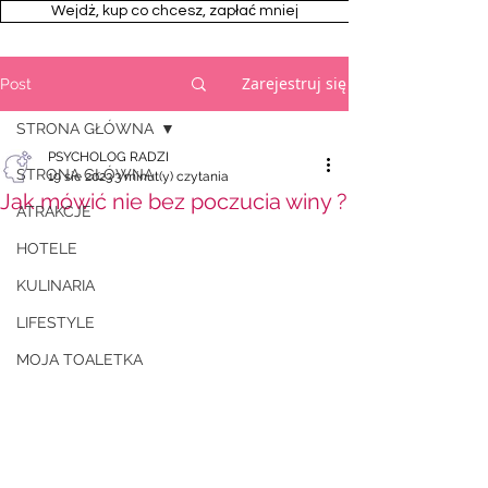
Wejdż, kup co chcesz, zapłać mniej
Zarejestruj się
Post
STRONA GŁÓWNA
PSYCHOLOG RADZI
STRONA GŁÓWNA
19 sie 2023
3 minut(y) czytania
Jak mówić nie bez poczucia winy ?
ATRAKCJE
HOTELE
KULINARIA
LIFESTYLE
MOJA TOALETKA