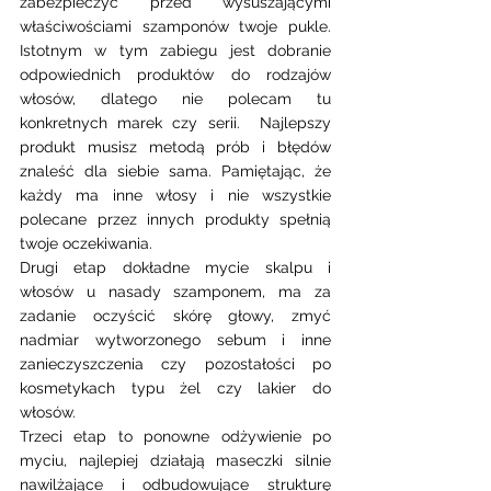
zabezpieczyć przed wysuszającymi 
właściwościami szamponów twoje pukle. 
Istotnym w tym zabiegu jest dobranie 
odpowiednich produktów do rodzajów 
włosów, dlatego nie polecam tu 
konkretnych marek czy serii.  Najlepszy 
produkt musisz metodą prób i błędów 
znaleść dla siebie sama. Pamiętając, że 
każdy ma inne włosy i nie wszystkie 
polecane przez innych produkty spełnią 
twoje oczekiwania. 
Drugi etap dokładne mycie skalpu i 
włosów u nasady szamponem, ma za 
zadanie oczyścić skórę głowy, zmyć 
nadmiar wytworzonego sebum i inne 
zanieczyszczenia czy pozostałości po 
kosmetykach typu żel czy lakier do 
włosów. 
Trzeci etap to ponowne odżywienie po 
myciu, najlepiej działają maseczki silnie 
nawilżające i odbudowujące strukturę 