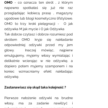
OMO
 - co oznacza ten skrót , z którym 
napewno spotkałaś się już nie raz 
przeglądając kobiecą prasę , magazyny 
ugodowe lub blogi kosmetyczno lifstylowe. 
OMO to trzy kroki pielęgnacji -  O jak 
odżywka M jak mycie i O jak Odżywka 
Tak dobrze czytasz i dobrze rozumiesz pod 
skrótem OMO kryje się nakładanie 
odpowiedniej odżywki przed my jem 
głowy.  Inaczej mówiąc, najpierw 
emulgujemy, myjemy włosy wymiatając i 
delikatnie wcierając w nie odżywkę, a 
dopiero potem myjemy szamponem i na 
koniec wzmacniamy efekt nakładając 
odżywkę. 
Zastanawiasz się skąd taka kolejność ?  
Pierwsze nałożenie odżywki na brudne 
włosy, ma za zadanie nawilżyć i 