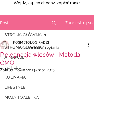
Wejdż, kup co chcesz, zapłać mniej
Zarejestruj się
Post
STRONA GŁÓWNA
KOSMETOLOG RADZI
STRONA GŁÓWNA
4 lip 2021
2 minut(y) czytania
Pielęgnacja włosów - Metoda
ATRAKCJE
OMO
HOTELE
Zaktualizowano:
29 mar 2023
KULINARIA
LIFESTYLE
MOJA TOALETKA