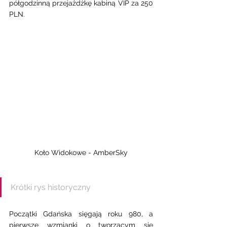
półgodzinną przejażdżkę kabiną VIP za 250 
PLN. 
Koło Widokowe - AmberSky
Krótki rys historyczny 
Początki Gdańska sięgają roku 980, a 
pierwsze wzmianki o tworzącym się 