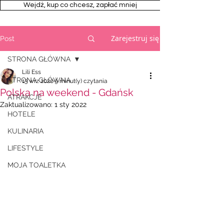
Wejdż, kup co chcesz, zapłać mniej
Zarejestruj się
Post
STRONA GŁÓWNA
Lili Ess
STRONA GŁÓWNA
13 wrz 2020
9 minut(y) czytania
Polska na weekend - Gdańsk
ATRAKCJE
Zaktualizowano:
1 sty 2022
HOTELE
KULINARIA
LIFESTYLE
MOJA TOALETKA