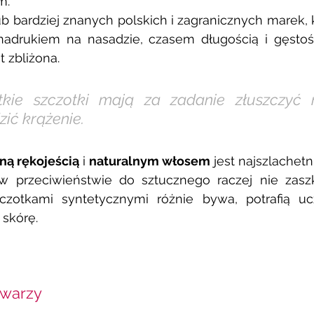
m. 
ub bardziej znanych polskich i zagranicznych marek, kt
nadrukiem na nasadzie, czasem długością i gęstości
t zbliżona. 
tkie szczotki mają za zadanie złuszczyć n
ić krążenie.  
ną rękojeścią
 i 
naturalnym włosem
 jest najszlachetni
w przeciwieństwie do sztucznego raczej nie zasz
czotkami syntetycznymi różnie bywa, potrafią ucz
skórę. 
twarzy