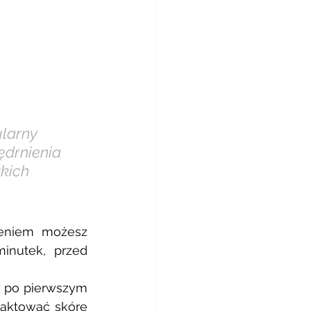
larny 
drnienia 
kich 
eniem możesz 
nutek, przed 
ż po pierwszym 
aktować skórę 