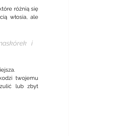
óre różnią się 
ą włosia, ale 
askórek i 
ejsza. 
kodzi twojemu 
ulić lub zbyt 