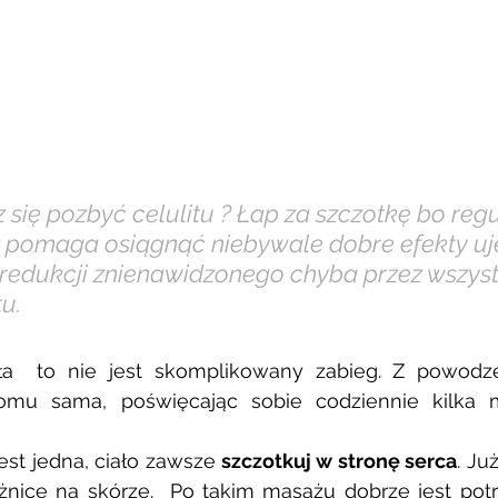
 się pozbyć celulitu ? Łap za szczotkę bo regu
pomaga osiągnąć niebywale dobre efekty uję
i redukcji znienawidzonego chyba przez wszyst
u. 
ła  to nie jest skomplikowany zabieg. Z powodz
u sama, poświęcając sobie codziennie kilka mi
jest jedna, ciało zawsze
 szczotkuj w stronę serca
. Ju
żnicę na skórze.  Po takim masażu dobrze jest potr