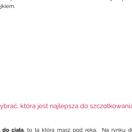
jkiem.
ybrać, która jest najlepsza do szczotkowani
 do ciała
, to ta którą masz pod ręką.  Na rynku d