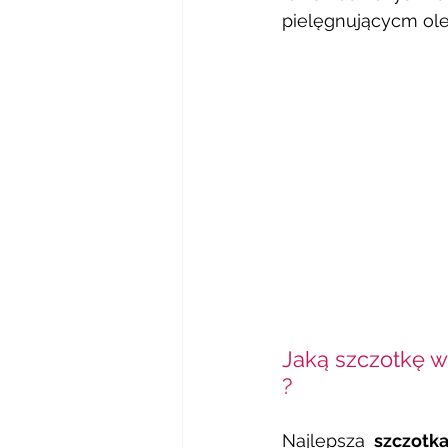
pielęgnującycm ole
Jaką szczotkę w
?
Najlepsza 
szczotka