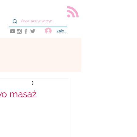
Zaloguj się
owo masaż