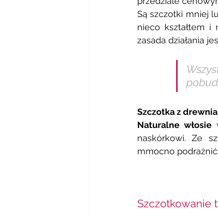
przedziale cenowy
Są szczotki mniej l
nieco kształtem i 
zasada działania jes
Wszys
pobudz
Szczotka z drewnia
Naturalne włosie
 
naskórkowi. Ze sz
mmocno podrażnić 
Szczotkowanie 