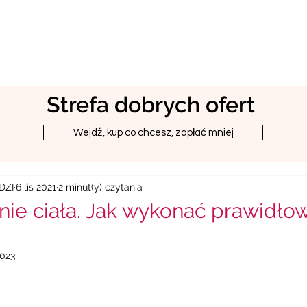
Strefa dobrych ofert
Wejdż, kup co chcesz, zapłać mniej
DZI
6 lis 2021
2 minut(y) czytania
ie ciała. Jak wykonać prawidł
2023