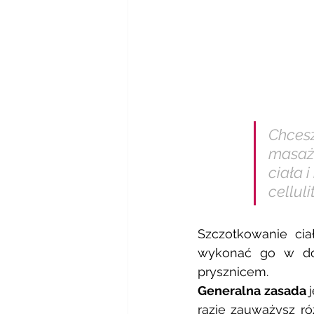
Chcesz
masaż 
ciała 
cellulit
Szczotkowanie cia
wykonać go w dom
prysznicem. 
Generalna zasada 
razie zauważysz ró