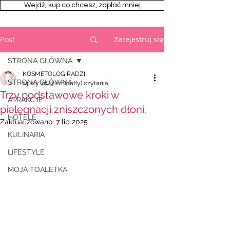
Wejdż, kup co chcesz, zapłać mniej
Zarejestruj się
Post
STRONA GŁÓWNA
KOSMETOLOG RADZI
STRONA GŁÓWNA
14 sty 2023
2 minut(y) czytania
Trzy podstawowe kroki w
ATRAKCJE
pielęgnacji zniszczonych dłoni.
HOTELE
Zaktualizowano:
7 lip 2025
KULINARIA
LIFESTYLE
MOJA TOALETKA