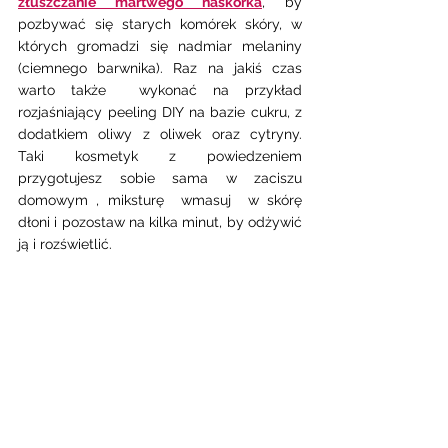
złuszczanie martwego naskórka
, by 
pozbywać się starych komórek skóry, w 
których gromadzi się nadmiar melaniny 
(ciemnego barwnika). Raz na jakiś czas 
warto także  wykonać na przykład 
rozjaśniający peeling DIY na bazie cukru, z 
dodatkiem oliwy z oliwek oraz cytryny.  
Taki kosmetyk z powiedzeniem 
przygotujesz sobie sama w zaciszu 
domowym , miksturę  wmasuj  w skórę 
dłoni i pozostaw na kilka minut, by odżywić 
ją i rozświetlić.