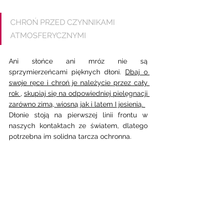
CHROŃ PRZED CZYNNIKAMI 
ATMOSFERYCZNYMI 
Ani słońce ani mróz nie są 
sprzymierzeńcami pięknych dłoni. 
Dbaj o 
swoje ręce i chroń je należycie przez cały 
rok 
, 
skupiaj się na odpowiedniej pielęgnacji 
zarówno zimą, wiosną jak i latem I jesienią. 
Dłonie stoją na pierwszej linii frontu w 
naszych kontaktach ze światem, dlatego 
potrzebna im solidna tarcza ochronna. 