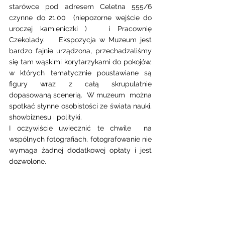
starówce pod adresem Celetna 555/6 
czynne do 21.00  (niepozorne wejście do 
uroczej kamieniczki )   i Pracownię  
Czekolady.    Ekspozycja w Muzeum jest 
bardzo fajnie urządzona, przechadzaliśmy  
się tam wąskimi korytarzykami do pokojów, 
w których tematycznie poustawiane są 
figury wraz z całą skrupulatnie 
dopasowaną scenerią.  W muzeum  można 
spotkać słynne osobistości ze świata nauki, 
showbiznesu i polityki. 
I oczywiście uwiecznić te chwile  na 
wspólnych fotografiach, fotografowanie nie 
wymaga żadnej dodatkowej opłaty i jest 
dozwolone. 