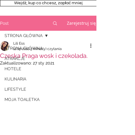
Wejdż, kup co chcesz, zapłać mniej
Zarejestruj się
Post
STRONA GŁÓWNA
Lili Ess
STRONA GŁÓWNA
11 lip 2016
3 minut(y) czytania
Czeska Praga wosk i czekolada.
ATRAKCJE
Zaktualizowano:
27 sty 2021
HOTELE
KULINARIA
LIFESTYLE
MOJA TOALETKA