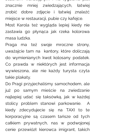
znacznie mniej zwiedzających, łatwiej 
zrobić dobre zdjęcie i łatwiej znaleźć 
miejsce w restauracji, pubie czy kafejce.
Most Karola też wygląda lepiej kiedy nie 
zastawia go płynąca jak rzeka kolorowa 
masa ludzka.
Praga ma też swoje mroczne strony, 
uważajcie tam na  kantory, które doliczają 
do wymienianych kwot kolosany podatek.  
Co prawda w niektórych jest informacja 
wywieszona, ale nie każdy turysta czyta 
takie plakaty.
Do Pragi przyjechaliśmy samochodem, ale 
już po samym mieście na zwiedzanie 
najlepiej udać się taksówką, jak w każdej 
stolicy problem stanowi parkowanie.  A 
kiedy zdecydujecie się na TAXI to te 
korporacyjne są czasem tańsze od tych 
całkiem prywatnych, nas w podwojonej 
cenie przewiózł kierowca imigrant, takich 