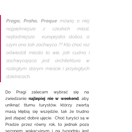
Praga, Praha, Praque 
mówią o niej 
najpiękniejsze z czeskich miast, 
najładniejsza  europejska stolica, a 
czym ona tak zachwyca ?? Kto choć raz 
odwiedził miasto to wie, jak cudna i 
zachwycająca jest architektura w 
rozległym starym mieście i przyległych 
dzielnicach.
Do Pragi zalecam wybrać się na  
zwiedzanie 
najlepiej nie w weekend
, aby 
uniknąć tłumu turystów, którzy zwartą 
masą kłębią się wszędzie, tak że trudno 
jest złapać dobre ujęcie.  Choć turyści są w 
Pradze przez równy rok, to jednak poza 
sezonem wakacyjnym i na tygodniu jest 