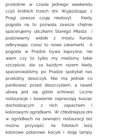
przelotnie w czasie jednego weekendu 
czyli krótkich trzech dni. Wyjeżdżając z 
Pragi zawsze czuję niedosyt.  Kiedy 
pogoda na to pozwala zawsze chętnie 
spacerujemy uliczkami Starego Miasta  i 
podziwiamy widoki z mostu Karola 
odkrywając coraz to nowe zakamarki.  A 
pogoda w Pradze bywa kapryśna, nie 
wiem czy to tylko my mieliśmy takie 
szczęście, ale za każdym razem kiedy 
spacerowaliśmy po Pradze spotykał nas 
przelotny deszczyk. Nie ma jednak co 
panikować przed deszczykiem, a nawet 
ulewą jest się gdzie schować. Liczne 
restauracje i kawiarnie zapraszają kusząc 
dochodzącym z nich zapachem i 
kolorowymi ogródkami.  W chłodniejsze dni 
w ogródkach na zewnątrz restauracji też 
można przysiąść, na fotelach leżą 
kolorowe polarowe kocyki i stoją lampy 