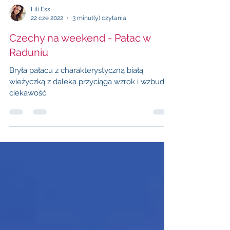
Lili Ess
22 cze 2022
3 minut(y) czytania
Czechy na weekend - Pałac w
Raduniu
Bryła pałacu z charakterystyczną białą
wieżyczką z daleka przyciąga wzrok i wzbudza
ciekawość.