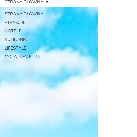
STRONA GŁÓWNA
STRONA GŁÓWNA
ATRAKCJE
HOTELE
KULINARIA
LIFESTYLE
MOJA TOALETKA