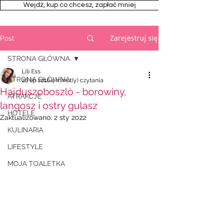
Wejdż, kup co chcesz, zapłać mniej
Zarejestruj się
Post
STRONA GŁÓWNA
Lili Ess
STRONA GŁÓWNA
20 lip 2016
4 minut(y) czytania
Hajduszoboszlò - borowiny,
ATRAKCJE
langosz i ostry gulasz
HOTELE
Zaktualizowano:
2 sty 2022
KULINARIA
LIFESTYLE
MOJA TOALETKA