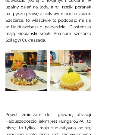
odwiedzić jedną z lokalnych cukierni, w 
upalny dzień na lody, a w  rześki poranek 
na  pyszną kawę z ciekawym ciasteczkiem. 
Szczerze, to właściwie to podobało mi się 
w Hajduszoboszlo najbardziej. Ciasteczka 
mają niebiański smak. Polecam szczerze 
Szilagyi Cukràszada. 
Powoli zmierzam do  głównej atrakcji 
Hajduszoboszlo, jakim jest HungaroSPA i to 
piszę, to tylko  moja subiektywna opinia, 
napewno wiele osób jest zachwyconych 