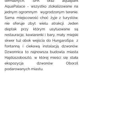
termalnych, SPA oraz aquapark 
AquaPalace - wszystko zlokalizowane na 
jednym ogromnym  wygrodzonym terenie. 
Sama miejscowość choć żyje z turystów,  
nie oferuje zbyt wielu atrakcji. Jeden 
deptak przy którym usytuowane są 
restauracje, kawiarenki i bary, mały miejski 
skwer tuż obok wejścia do HungaroSpa  z 
fontanną i ciekawą instalacją dzwonów. 
Dzwonnica to najnowsza budowla miasta 
Hajdúszoboszló, w której mieści się stała 
ekspozycja dzwonów Oborzil 
podarowanych miastu.