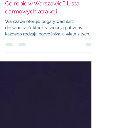
Warsaw City Info
17 sty 2025
6 minut(y) czytania
Co robić w Warszawie? Lista
darmowych atrakcji
Warszawa oferuje bogaty wachlarz
doświadczeń, które zaspokoją potrzeby
każdego rodzaju podróżnika, a wiele z tych
atrakcji jest bezpłatnych.