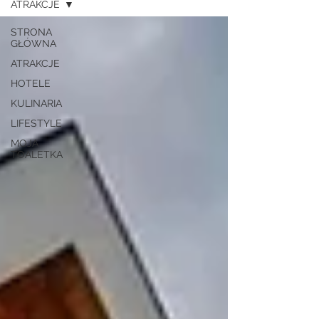
ATRAKCJE
STRONA
GŁÓWNA
ATRAKCJE
HOTELE
KULINARIA
LIFESTYLE
MOJA
TOALETKA