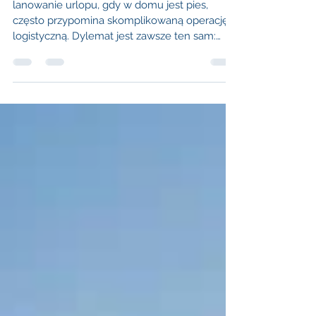
lanowanie urlopu, gdy w domu jest pies,
często przypomina skomplikowaną operację
logistyczną. Dylemat jest zawsze ten sam:
szukać opieki dla pupila i tęsknić przez cały
wyjazd, czy zabrać go ze sobą, ryzykując
trudności ze znalezieniem odpowiedniego
noclegu? Na szczęście polskie wybrzeże
zmienia się na lepsze, a wynajem domków w
Niechorzu staje się opcją, która godzi potrzeby
wypoczynku ludzi z komfortem ich
czworonożnych przyjaciół.