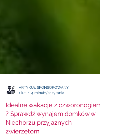
ARTYKUŁ SPONSOROWANY
1 lut
4 minut(y) czytania
Idealne wakacje z czworonogiem
? Sprawdź wynajem domków w
Niechorzu przyjaznych
zwierzętom