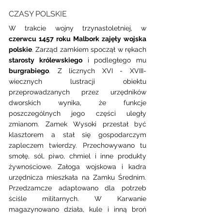
CZASY POLSKIE 
W trakcie wojny trzynastoletniej, w 
czerwcu 1457 roku Malbork zajęły wojska 
polskie
. Zarząd zamkiem spoczął w rękach 
starosty królewskiego
 i podległego mu 
burgrabiego
. Z licznych XVI - XVIII-
wiecznych lustracji obiektu 
przeprowadzanych przez urzędników 
dworskich wynika, że funkcje 
poszczególnych jego części uległy 
zmianom. Zamek Wysoki przestał być 
klasztorem a stał się gospodarczym 
zapleczem twierdzy. Przechowywano tu 
smołę, sól, piwo, chmiel i inne produkty 
żywnościowe. Załoga wojskowa i kadra 
urzędnicza mieszkała na Zamku Średnim. 
Przedzamcze adaptowano dla potrzeb 
ściśle militarnych. W Karwanie 
magazynowano działa, kule i inną broń 