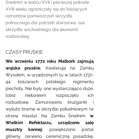
Średnim w końcu XVII i pierwszej połowie 
XVIII wieku ograniczały się do bieżących 
remontów pomieszczeń skrzydła 
północnego dla potrzeb starostwa, zaś 
skrzydła wschodniego dla ekonomii 
malborskiej.
CZASY PRUSKIE 
We wrześniu 1772 roku Malbork zajmują 
wojska pruskie.
 Kwaterują na Zamku 
Wysokim, w urządzonych tu w latach 1737-
44 koszarach polskiego regimentu 
piechoty. Nie były one wystarczająco duże, 
toteż niebawem rozpoczęto ich 
rozbudowę. Zamurowano krużganki i 
wykuto bramę w skrzydle południowym (w 
stronę miasta). Na Zamku Średnim, 
w 
Wielkim Refektarzu, urządzono salę 
musztry konnej:
 powiększono portal 
główny, zerwano ceramiczną posadzkę, 