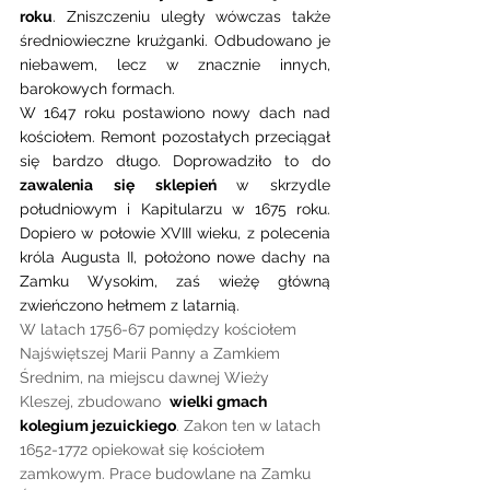
roku
. Zniszczeniu uległy wówczas także 
średniowieczne krużganki. Odbudowano je 
niebawem, lecz w znacznie innych, 
barokowych formach.
W 1647 roku postawiono nowy dach nad 
kościołem. Remont pozostałych przeciągał 
się bardzo długo. Doprowadziło to do 
zawalenia się sklepień 
w skrzydle 
południowym i Kapitularzu w 1675 roku. 
Dopiero w połowie XVIII wieku, z polecenia 
króla Augusta II, położono nowe dachy na 
Zamku Wysokim, zaś wieżę główną 
zwieńczono hełmem z latarnią.
W latach 1756-67 pomiędzy kościołem 
Najświętszej Marii Panny a Zamkiem 
Średnim, na miejscu dawnej Wieży 
Kleszej, zbudowano  
wielki gmach 
kolegium jezuickiego
. Zakon ten w latach 
1652-1772 opiekował się kościołem 
zamkowym. Prace budowlane na Zamku 