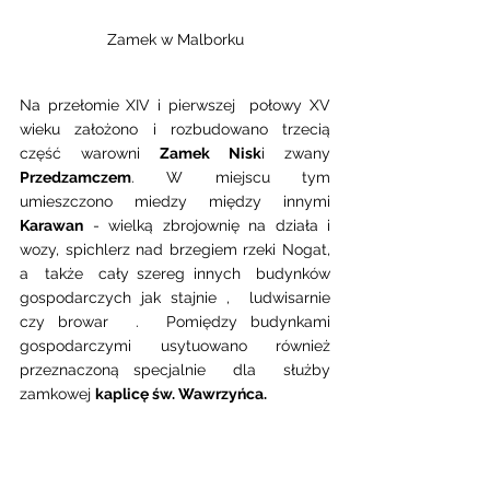
Zamek w Malborku
Na przełomie XIV i pierwszej  połowy XV 
wieku założono i rozbudowano trzecią 
część warowni 
Zamek Nisk
i zwany 
Przedzamczem
. W miejscu tym 
umieszczono miedzy między innymi 
Karawan
 - wielką zbrojownię na działa i 
wozy, spichlerz nad brzegiem rzeki Nogat, 
a  także  cały szereg innych  budynków 
gospodarczych jak stajnie ,  ludwisarnie 
czy browar  .  Pomiędzy budynkami 
gospodarczymi usytuowano również 
przeznaczoną specjalnie  dla  służby 
zamkowej 
kaplicę św. Wawrzyńca.