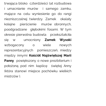
trwająca blisko  czterdzieści lat rozbudowa 
i umacnianie murów  i samego zamku,  
mające na celu wyniesienie go do rangi  
niezniszczalnej twierdzy. Zamek  okalały 
kolejne  pierścienie  murów obronnych, 
poodgradzane  głębokimi fosami. W tym 
okresie pierwotna budowla   przekształciła  
się w  umocniony 
Zamek Wysoki
wzbogacony o wiele nowych  
reprezentacyjnych  pomieszczeń, miedzy 
między innymi 
Kościół Najświętszej Marii 
Panny
  powiększony o nowe prezbiterium i 
położoną pod nim kaplicę  świętej Anny 
(która stanowi miejsce pochówku wielkich  
mistrzów ). 