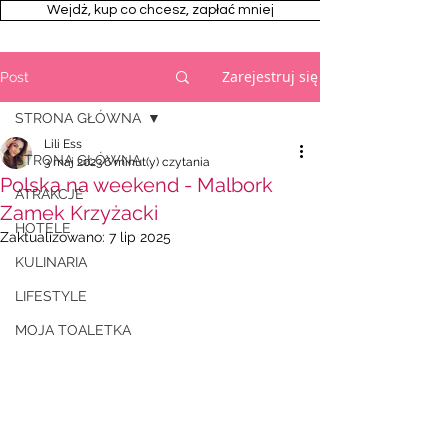
Wejdż, kup co chcesz, zapłać mniej
Zarejestruj się
Post
STRONA GŁÓWNA
Lili Ess
STRONA GŁÓWNA
3 maj 2023
6 minut(y) czytania
Polska na weekend - Malbork
ATRAKCJE
Zamek Krzyżacki
HOTELE
Zaktualizowano:
7 lip 2025
KULINARIA
LIFESTYLE
MOJA TOALETKA