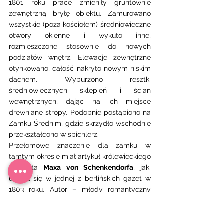
1801 roku prace zmieniły gruntownie 
zewnętrzną bryłę obiektu. Zamurowano 
wszystkie (poza kościołem) średniowieczne 
otwory okienne i wykuto inne, 
rozmieszczone stosownie do nowych 
podziałów wnętrz. Elewacje zewnętrzne 
otynkowano, całość nakryto nowym niskim 
dachem. Wyburzono resztki 
średniowiecznych sklepień i ścian 
wewnętrznych, dając na ich miejsce 
drewniane stropy. Podobnie postąpiono na 
Zamku Średnim, gdzie skrzydło wschodnie 
przekształcono w spichlerz.
Przełomowe znaczenie dla zamku w 
tamtym okresie miał artykuł królewieckiego 
studenta 
Maxa von Schenkendorfa
, jaki 
ukazał się w jednej z berlińskich gazet w 
1803 roku. Autor – młody romantyczny 
poeta – ostro protestował przeciw burzeniu 
średniowiecznego zabytku. Apel ów 
spowodował, że w następnym roku 