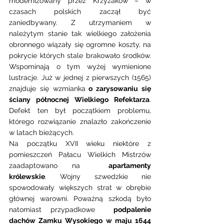
modernizowany przez Krzyżaków – w 
czasach polskich zaczął być 
zaniedbywany. Z utrzymaniem w 
należytym stanie tak wielkiego założenia 
obronnego wiązały się ogromne koszty, na 
pokrycie których stale brakowało środków. 
Wspominają o tym wyżej wymienione 
lustracje. Już w jednej z pierwszych (1565) 
znajduje się wzmianka
 o zarysowaniu się 
ściany północnej Wielkiego Refektarza
. 
Defekt ten był początkiem problemu, 
którego rozwiązanie znalazło zakończenie 
w latach bieżących.
Na początku XVII wieku niektóre z 
pomieszczeń Pałacu Wielkich Mistrzów 
zaadaptowano na  
apartamenty 
królewskie
. Wojny szwedzkie nie 
spowodowały większych strat w obrębie 
głównej warowni. Poważną szkodą było 
natomiast przypadkowe  
podpalenie 
dachów Zamku Wysokiego w maju 1644 