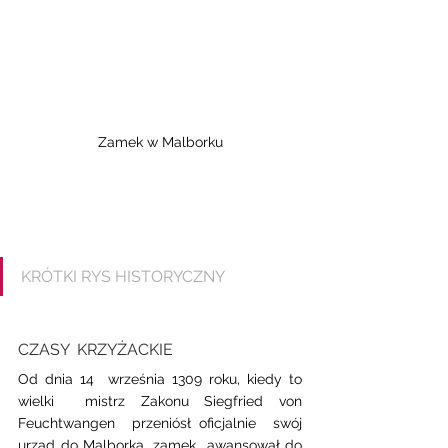
Zamek w Malborku
KRÓTKI RYS HISTORYCZNY
CZASY  KRZYŻACKIE 
Od dnia 14  września 1309 roku, kiedy to 
wielki  mistrz Zakonu Siegfried von 
Feuchtwangen  przeniósł oficjalnie  swój  
urząd do Malborka, zamek  awansował do 