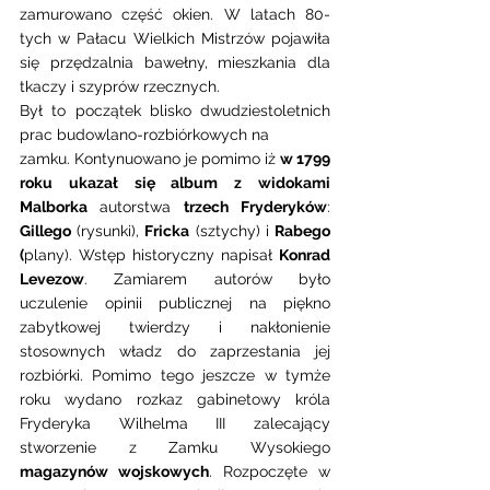
zamurowano część okien. W latach 80-
tych w Pałacu Wielkich Mistrzów pojawiła 
się przędzalnia bawełny, mieszkania dla 
tkaczy i szyprów rzecznych.
Był to początek blisko dwudziestoletnich 
prac budowlano-rozbiórkowych na 
zamku. Kontynuowano je pomimo iż 
w 1799 
roku ukazał się album z widokami 
Malborka 
autorstwa 
trzech Fryderyków
: 
Gillego
 (rysunki), 
Fricka
 (sztychy) i 
Rabego 
(
plany). Wstęp historyczny napisał 
Konrad 
Levezow
. Zamiarem autorów było 
uczulenie opinii publicznej na piękno 
zabytkowej twierdzy i nakłonienie 
stosownych władz do zaprzestania jej 
rozbiórki. Pomimo tego jeszcze w tymże 
roku wydano rozkaz gabinetowy króla 
Fryderyka Wilhelma III zalecający 
stworzenie z Zamku Wysokiego 
magazynów wojskowych
. Rozpoczęte w 