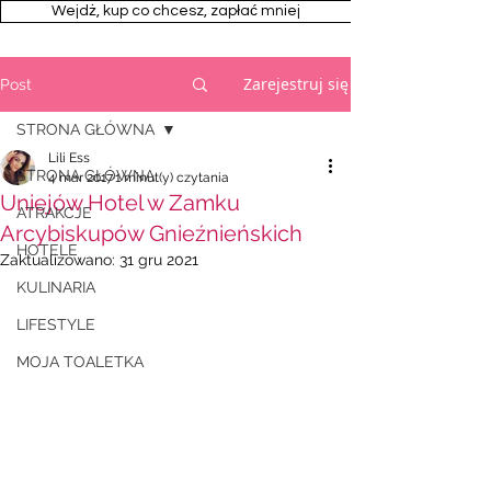
Wejdż, kup co chcesz, zapłać mniej
Zarejestruj się
Post
STRONA GŁÓWNA
Lili Ess
STRONA GŁÓWNA
4 mar 2017
1 minut(y) czytania
Uniejów Hotel w Zamku
ATRAKCJE
Arcybiskupów Gnieźnieńskich
HOTELE
Zaktualizowano:
31 gru 2021
KULINARIA
LIFESTYLE
MOJA TOALETKA