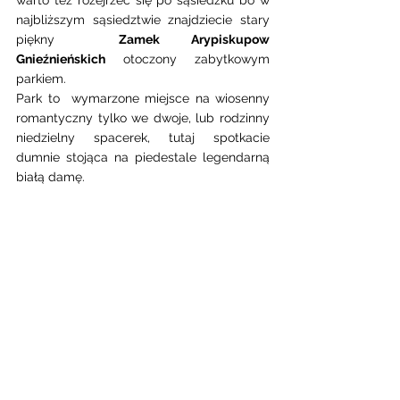
warto też rozejrzeć się po sąsiedzku bo w 
najbliższym sąsiedztwie znajdziecie stary 
piękny  
Zamek Arypiskupow 
Gnieźnieńskich
 otoczony zabytkowym 
parkiem. 
Park to  wymarzone miejsce na wiosenny 
romantyczny tylko we dwoje, lub rodzinny 
niedzielny spacerek, tutaj spotkacie 
dumnie stojąca na piedestale legendarną 
białą damę. 