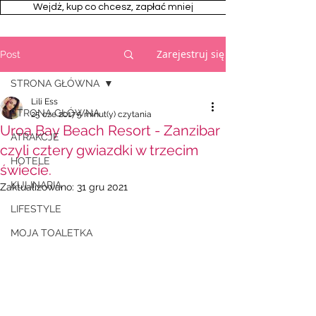
Wejdż, kup co chcesz, zapłać mniej
Zarejestruj się
Post
STRONA GŁÓWNA
Lili Ess
STRONA GŁÓWNA
25 cze 2017
5 minut(y) czytania
Uroa Bay Beach Resort - Zanzibar
ATRAKCJE
czyli cztery gwiazdki w trzecim
HOTELE
świecie.
KULINARIA
Zaktualizowano:
31 gru 2021
LIFESTYLE
MOJA TOALETKA