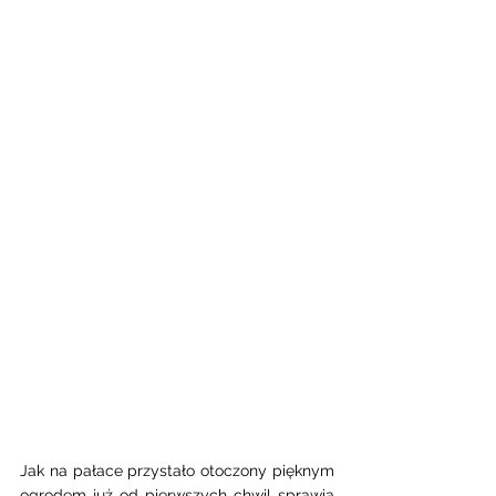
Jak na pałace przystało otoczony pięknym 
ogrodem już od pierwszych chwil sprawia 