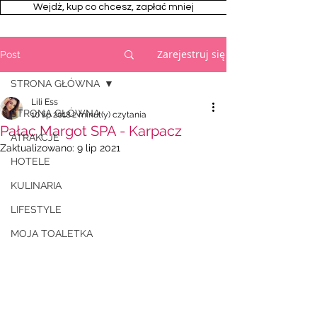
Wejdż, kup co chcesz, zapłać mniej
Zarejestruj się
Post
STRONA GŁÓWNA
Lili Ess
STRONA GŁÓWNA
10 lip 2018
2 minut(y) czytania
Pałac Margot SPA - Karpacz
ATRAKCJE
Zaktualizowano:
9 lip 2021
HOTELE
KULINARIA
LIFESTYLE
MOJA TOALETKA