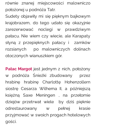
równie znanej miejscowości malowniczo 
położonej u podnóża Tatr. 
Sudety objawiły mi się pięknym bajkowym 
krajobrazem, do tego udało się okazyjnie 
zarezerwować noclegi w prawdziwym 
pałacu. Nie wiem czy wiecie, ale Karapaty 
słyną z przepięknych pałacy i  zamków 
rozsianych  po malowniczych dolinach 
otoczonych wianuszkiem gór. 
Pałac Margot 
jest jednym z nich, położony 
w podnóża Śnieżki zbudowany  przez 
hrabinę hrabinę Charlottę Hohenzollern 
siostrę Cesarza Wilhema II, a późniejszą 
księżną Saxe Meningen , na przełomie 
dziejów przetrwał wiele  by dziś pięknie 
odrestaurowany w pełnej krasie 
przyjmować w swoich progach hotelowych 
gości. 