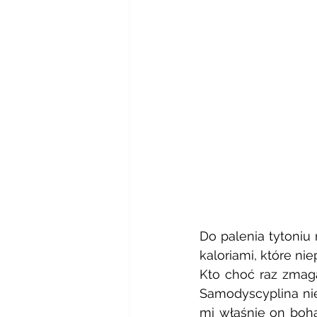
Do palenia tytoniu
kaloriami, które ni
Kto choć raz zmagał
Samodyscyplina nie
mi właśnie on boha