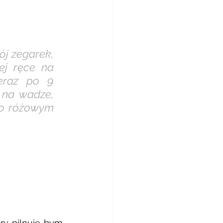
j zegarek, 
ej ręce na 
eraz po 9 
na wadze, 
o różowym 
y pilnuje bym 