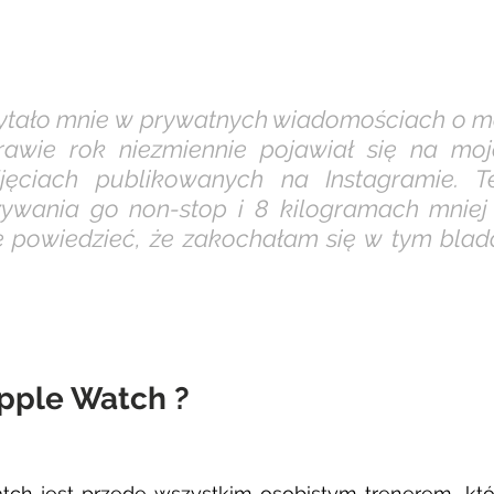
ytało mnie w prywatnych wiadomościach o mó
rawie rok niezmiennie pojawiał się na moj
djęciach publikowanych na Instagramie. T
ywania go non-stop i 8 kilogramach mniej 
 powiedzieć, że zakochałam się w tym blad
Apple Watch ?
ch jest przede wszystkim osobistym trenerem, któr