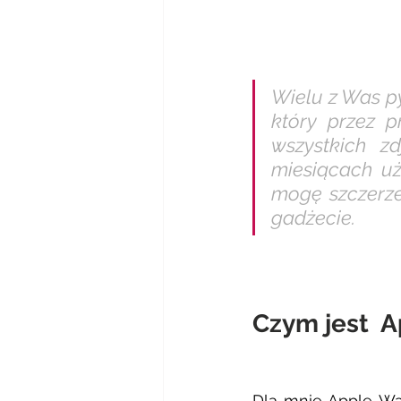
Wielu z Was p
który przez p
wszystkich z
miesiącach uż
mogę szczerze
gadżecie.
Czym jest  
Dla mnie Apple Wat