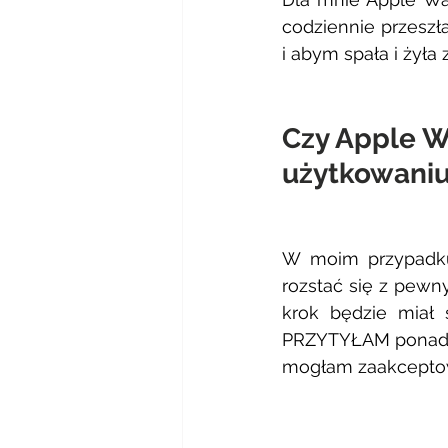
codziennie przeszła
i abym spała i żyła z
Czy Apple W
użytkowaniu
W moim przypadku 
rozstać się z pewn
krok będzie miał 
PRZYTYŁAM ponad 10
mogłam zaakceptowa