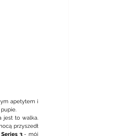
cym apetytem i 
pupie. 
est to walka.  
ocą przyszedł 
Series 3 
- mój 