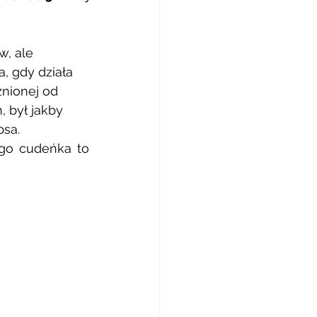
w, ale 
, gdy działa 
żnionej od 
 był jakby 
sa. 
go cudeńka to 