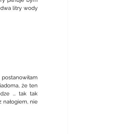
dwa litry wody 
 
 postanowiłam 
adoma, że ten 
e ... tak tak 
 nałogiem, nie 