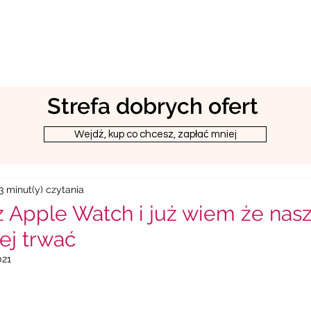
Strefa dobrych ofert
Wejdż, kup co chcesz, zapłać mniej
3 minut(y) czytania
z Apple Watch i już wiem że nasz
ej trwać
021