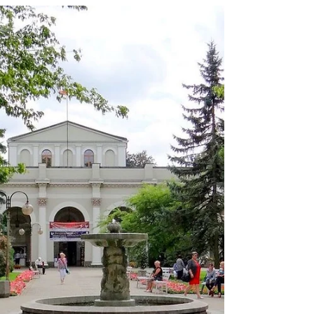
do życia?
W 2023 r. region warszawski odnotował
najwyższy wskaźnik zatrudnienia wśród
państw członkowskich UE, ze zdumiewającym
wskaźnikiem zatrudnien