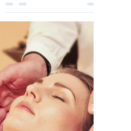
ARTYKUŁ SPONSOROWANY
20 paź 2024
3 minut(y) czytania
Połącz zwiedzanie z luksusowym
relaksem
Wyjazdy łączące zwiedzanie z relaksem
zyskują na popularności. Coraz więcej osób
chce połączyć odkrywanie nowych miejsc z
odpoczynkiem w...