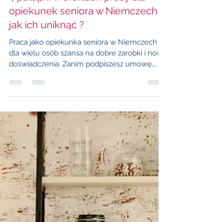
7 lip 2025
3 minut(y) czytania
4 pułapki w ofertach pracy dla
opiekunek seniora w Niemczech –
jak ich uniknąć ?
Praca jako opiekunka seniora w Niemczech to
dla wielu osób szansa na dobre zarobki i nowe
doświadczenia. Zanim podpiszesz umowę,
poznaj najczęstsze haczyki i naucz się je
rozpoznawać, bo zdrowy rozsądek i czujność
to najlepsze narzędzia każdej opiekunki!