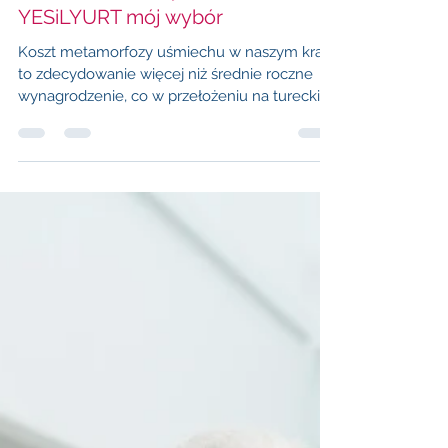
Gdzie zrobić zęby w Turcji -
YESiLYURT mój wybór
Koszt metamorfozy uśmiechu w naszym kraju
to zdecydowanie więcej niż średnie roczne
wynagrodzenie, co w przełożeniu na tureckie
zęby spada do kliku miesięcznych
wynagrodzeń - średnio od dwóch do
czterech.