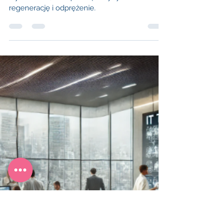
ARTYKUŁ SPONSOROWANY
19 paź 2024
3 minut(y) czytania
wSPAniały czas dla kobiety –
podaruj Sobie cudowny weekend!
Każda kobieta zasługuje na chwilę
wytchnienia, czas poświęcony tylko sobie – na
regenerację i odprężenie.