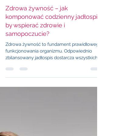
ARTYKUŁ SPONSOROWANY
27 kwi 2025
3 minut(y) czytania
Zdrowa żywność – jak
komponować codzienny jadłospis,
by wspierać zdrowie i
samopoczucie?
Zdrowa żywność to fundament prawidłowego
funkcjonowania organizmu. Odpowiednio
zbilansowany jadłospis dostarcza wszystkich
niezbędnych składników odżywczych, wpływa
korzystnie na samopoczucie, a także pomaga
utrzymać prawidłową masę ciała.