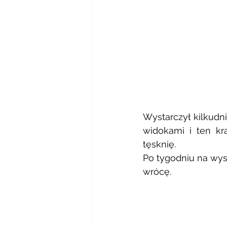
Wystarczył kilkudn
widokami i ten kr
tęsknię. 
Po tygodniu na wys
wrócę. 