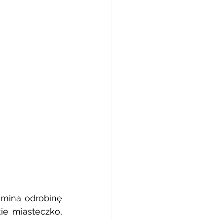
omina odrobinę 
e miasteczko, 