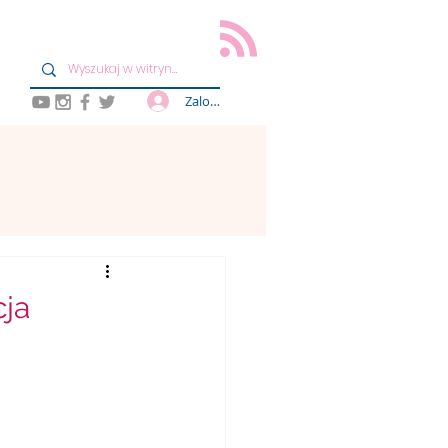
Zaloguj się
cja