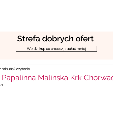
Strefa dobrych ofert
Wejdż, kup co chcesz, zapłać mniej
2 minut(y) czytania
Papalinna Malinska Krk Chorwa
21