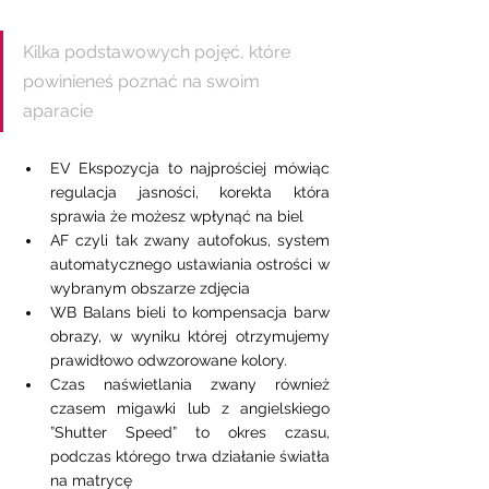
Kilka podstawowych pojęć, które 
powinieneś poznać na swoim 
aparacie 
EV Ekspozycja to najprościej mówiąc 
regulacja jasności, korekta która 
sprawia że możesz wpłynąć na biel 
AF czyli tak zwany autofokus, system 
automatycznego ustawiania ostrości w 
wybranym obszarze zdjęcia 
WB Balans bieli to kompensacja barw 
obrazy, w wyniku której otrzymujemy 
prawidłowo odwzorowane kolory. 
Czas naświetlania zwany również 
czasem migawki lub z angielskiego 
”Shutter Speed” to okres czasu, 
podczas którego trwa działanie światła 
na matrycę