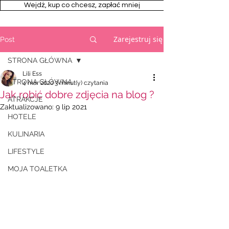
Wejdż, kup co chcesz, zapłać mniej
Zarejestruj się
Post
STRONA GŁÓWNA
Lili Ess
STRONA GŁÓWNA
4 mar 2020
3 minut(y) czytania
Jak robić dobre zdjęcia na blog ?
ATRAKCJE
Zaktualizowano:
9 lip 2021
HOTELE
KULINARIA
LIFESTYLE
MOJA TOALETKA