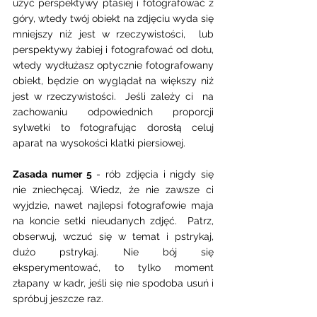
użyć perspektywy ptasiej i fotografować z 
góry, wtedy twój obiekt na zdjęciu wyda się 
mniejszy niż jest w rzeczywistości,  lub 
perspektywy żabiej i fotografować od dołu, 
wtedy wydłużasz optycznie fotografowany 
obiekt, będzie on wyglądał na większy niż 
jest w rzeczywistości.  Jeśli zależy ci  na 
zachowaniu odpowiednich proporcji 
sylwetki to fotografując dorosłą celuj  
aparat na wysokości klatki piersiowej. 
Zasada numer 5
 - rób zdjęcia i nigdy się 
nie zniechęcaj. Wiedz, że nie zawsze ci 
wyjdzie, nawet najlepsi fotografowie maja 
na koncie setki nieudanych zdjęć.  Patrz, 
obserwuj, wczuć się w temat i pstrykaj, 
dużo pstrykaj. Nie bój się 
eksperymentować, to tylko moment 
złapany w kadr, jeśli się nie spodoba usuń i 
spróbuj jeszcze raz. 