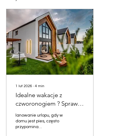
1 lut 2026
∙
4
min
Idealne wakacje z
czworonogiem ? Sprawdź
wynajem domków w
lanowanie urlopu, gdy w
Niechorzu przyjaznych
domu jest pies, często
przypomina
zwierzętom
skomplikowaną operację