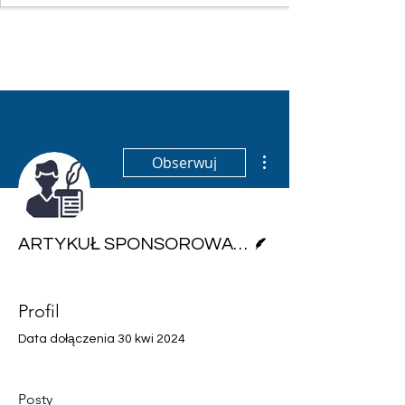
Więcej działań
Obserwuj
Pisarz
ARTYKUŁ SPONSOROWANY
Profil
Data dołączenia 30 kwi 2024
Posty