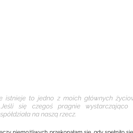
e istnieje to jedno z moich głównych życio
 Jeśli się czegoś pragnie wystarczająco
półdziała na naszą rzecz. 
eczy niemożliwych przekonałam się, gdy spełniło się