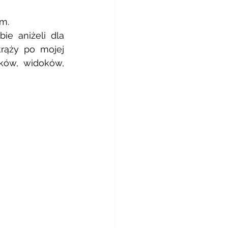
m. 
ie aniżeli dla 
rąży po mojej 
ków, widoków, 