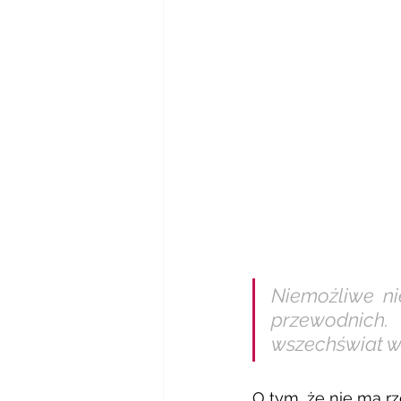
Niemożliwe ni
przewodnich.
wszechświat ws
O tym, że nie ma rz