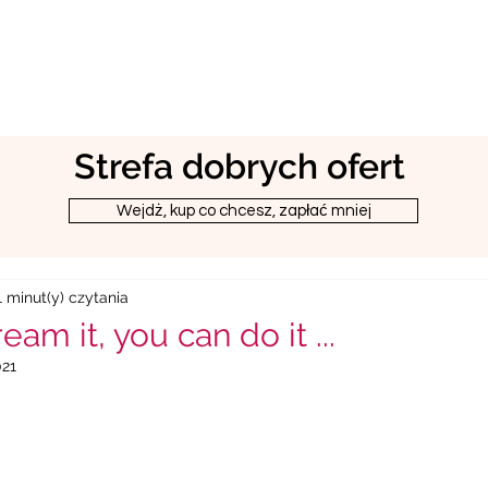
Strefa dobrych ofert
Wejdż, kup co chcesz, zapłać mniej
1 minut(y) czytania
eam it, you can do it ...
021