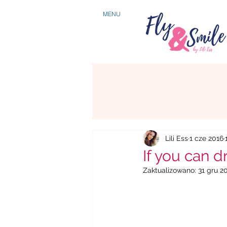
MENU
Lili Ess
1 cze 2016
If you can dr
Zaktualizowano:
31 gru 2