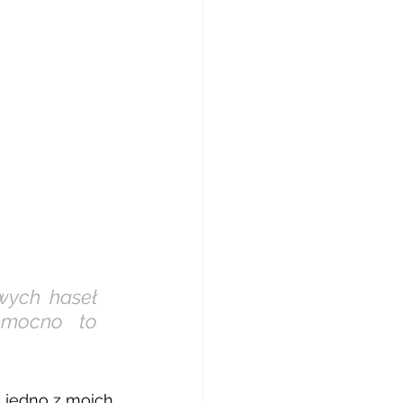
wych haseł 
 mocno to 
 jedno z moich 