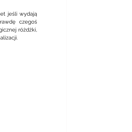
 jeśli wydają 
rawdę czegoś 
cznej różdżki, 
izacji. 