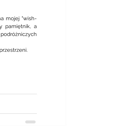
na mojej "wish-
y pamiętnik, a 
 podróżniczych 
rzestrzeni.  