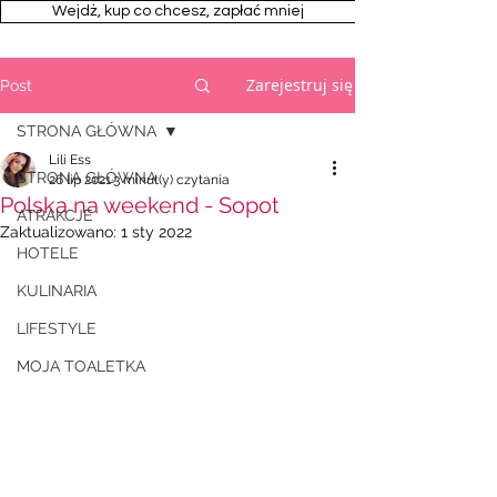
Wejdż, kup co chcesz, zapłać mniej
Zarejestruj się
Post
STRONA GŁÓWNA
Lili Ess
STRONA GŁÓWNA
26 lip 2021
3 minut(y) czytania
Polska na weekend - Sopot
ATRAKCJE
Zaktualizowano:
1 sty 2022
HOTELE
KULINARIA
LIFESTYLE
MOJA TOALETKA