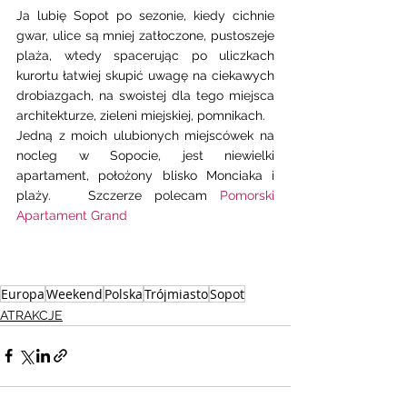
Ja lubię Sopot po sezonie, kiedy cichnie 
gwar, ulice są mniej zatłoczone, pustoszeje 
plaża, wtedy spacerując po uliczkach 
kurortu łatwiej skupić uwagę na ciekawych 
drobiazgach, na swoistej dla tego miejsca 
architekturze, zieleni miejskiej, pomnikach.
Jedną z moich ulubionych miejscówek na 
nocleg w Sopocie, jest niewielki 
apartament, położony blisko Monciaka i 
plaży.   Szczerze polecam 
Pomorski 
Apartament Grand
Europa
Weekend
Polska
Trójmiasto
Sopot
ATRAKCJE