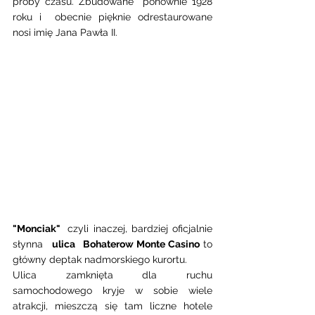
próby czasu. Zbudowane  ponownie 1928 
roku i  obecnie pięknie odrestaurowane 
nosi imię Jana Pawła II. 
"Monciak"  
czyli inaczej, bardziej oficjalnie 
słynna 
  ulica   Bohaterow Monte Casino
 to 
główny deptak nadmorskiego kurortu. 
Ulica zamknięta dla ruchu 
samochodowego kryje w sobie wiele 
atrakcji, mieszczą się tam liczne hotele 