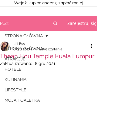
Wejdż, kup co chcesz, zapłać mniej
Zarejestruj się
Post
STRONA GŁÓWNA
Lili Ess
STRONA GŁÓWNA
6 gru 2017
2 minut(y) czytania
Thean Hou Temple Kuala Lumpur
ATRAKCJE
Zaktualizowano:
18 gru 2021
HOTELE
KULINARIA
LIFESTYLE
MOJA TOALETKA