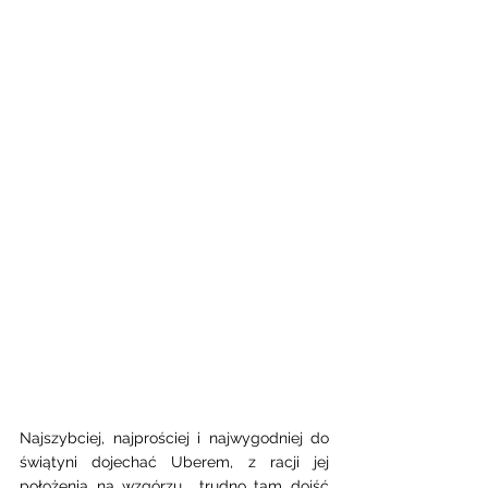
Najszybciej, najprościej i najwygodniej do 
świątyni dojechać Uberem, z racji jej 
położenia na wzgórzu  trudno tam dojść 