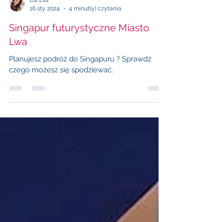
Lili Ess
16 sty 2024
4 minut(y) czytania
Singapur futurystyczne Miasto
Lwa
Planujesz podróż do Singapuru ? Sprawdź
czego możesz się spodziewać.