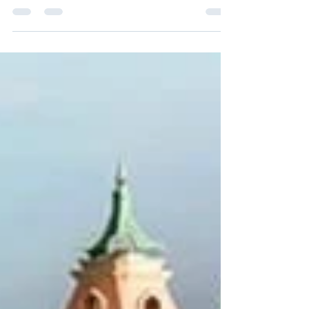
Czeka Cię długa przesiadka w Dubaju ? Jest
kilka fajnych hoteli, w których można
odświeżyć się i odpocząć w trakcie podróży,
nawet jeśli...