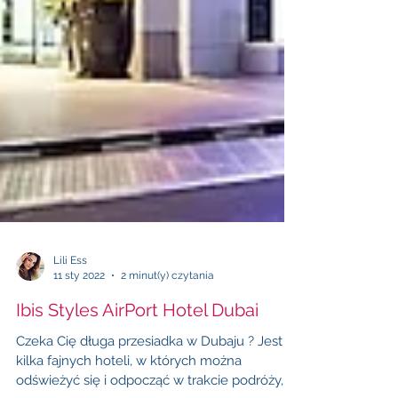
Lili Ess
11 sty 2022
2 minut(y) czytania
Ibis Styles AirPort Hotel Dubai