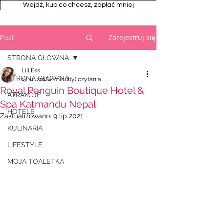
Wejdż, kup co chcesz, zapłać mniej
Zarejestruj się
Post
STRONA GŁÓWNA
Lili Ess
STRONA GŁÓWNA
17 lut 2018
2 minut(y) czytania
Royal Penguin Boutique Hotel &
ATRAKCJE
Spa Katmandu Nepal
HOTELE
Zaktualizowano:
9 lip 2021
KULINARIA
LIFESTYLE
MOJA TOALETKA