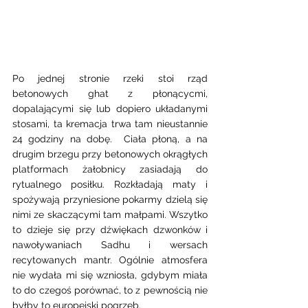
Po jednej stronie rzeki stoi rząd 
betonowych ghat z płonącycmi, 
dopalającymi się lub dopiero układanymi 
stosami, ta kremacja trwa tam nieustannie 
24 godziny na dobę.  Ciała płoną, a na 
drugim brzegu przy betonowych okrągłych 
platformach żałobnicy zasiadają do 
rytualnego posiłku. Rozkładają maty i 
spożywają przyniesione pokarmy dzielą się 
nimi ze skaczącymi tam małpami. Wszytko 
to dzieje się przy dźwiękach dzwonków i 
nawoływaniach Sadhu i wersach 
recytowanych mantr. Ogólnie atmosfera 
nie wydała mi się wzniosła, gdybym miała 
to do czegoś porównać, to z pewnością nie 
byłby to europejski pogrzeb. 