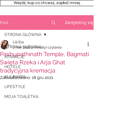
Wejdż, kup co chcesz, zapłać mniej
Zarejestruj się
Post
STRONA GŁÓWNA
Lili Ess
STRONA GŁÓWNA
7 mar 2018
4 minut(y) czytania
Pashupathinath Temple, Bagmati
ATRAKCJE
Święta Rzeka i Arja Ghat
HOTELE
tradycyjna kremacja
KULINARIA
Zaktualizowano:
18 gru 2021
LIFESTYLE
MOJA TOALETKA