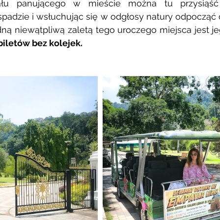
ału panującego w mieście można tu przysiąść
dzie i wsłuchując się w odgłosy natury odpocząć o
dną niewątpliwą zaletą tego uroczego miejsca jest j
iletów bez kolejek. 