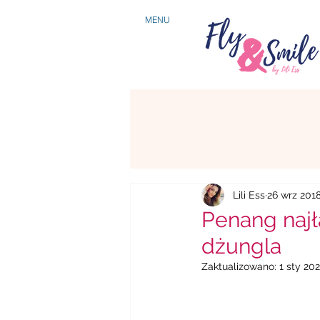
MENU
Lili Ess
26 wrz 201
Penang najł
dżungla
Zaktualizowano:
1 sty 20