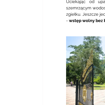
Uciekając od up
szemrzącym wodospa
zgiełku. Jeszcze je
-
 wstęp wolny bez b