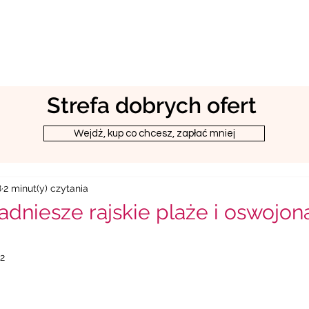
Strefa dobrych ofert
Wejdż, kup co chcesz, zapłać mniej
8
2 minut(y) czytania
adniesze rajskie plaże i oswojon
22