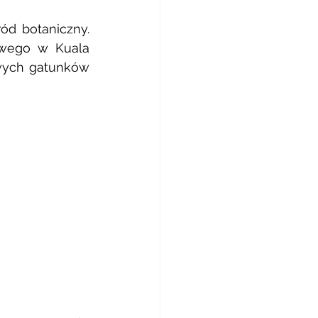
d botaniczny. 
wego w Kuala 
wych gatunków 