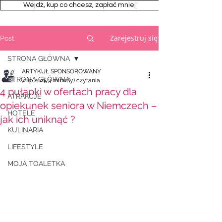
Wejdż, kup co chcesz, zapłać mniej
Zarejestruj się
Post
STRONA GŁÓWNA
ARTYKUŁ SPONSOROWANY
STRONA GŁÓWNA
7 lip 2025
3 minut(y) czytania
4 pułapki w ofertach pracy dla
ATRAKCJE
opiekunek seniora w Niemczech –
HOTELE
jak ich uniknąć ?
KULINARIA
LIFESTYLE
MOJA TOALETKA