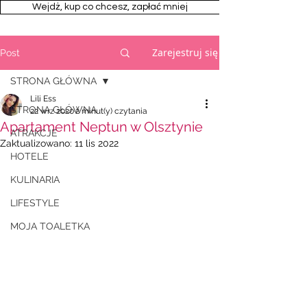
Wejdż, kup co chcesz, zapłać mniej
Zarejestruj się
Post
STRONA GŁÓWNA
Lili Ess
STRONA GŁÓWNA
22 wrz 2020
2 minut(y) czytania
Apartament Neptun w Olsztynie
ATRAKCJE
Zaktualizowano:
11 lis 2022
HOTELE
KULINARIA
LIFESTYLE
MOJA TOALETKA