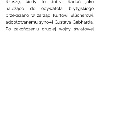
Rzeszę, kiedy to dobra Raduň jako 
należące do obywatela brytyjskiego 
przekazano w zarząd Kurtowi Blücherowi, 
adoptowanemu synowi Gustava Gebharda. 
Po zakończeniu drugiej wojny światowej 
majątek Raduň otrzymał z powrotem Hugo 
von Blücher, syn Lothara Wilhelma. Zmarł 
on w 1948r. Ostatnim właścicielem dóbr 
był jego młodszy brat, Aleksander von 
Blücher, w 1949r. zmuszony do opuszczenia 
Czechosłowacji. Dobra rodziny von Blücher 
zostały ostatecznie znacjonalizowane i 
przekazane państwowemu gospodarstwu 
rolnemu. W 1974r. rezydencję w Raduniu 
otrzymały władze samorządowe. W 
budynku urządzono między innymi szkołę, 
przedszkole i ośrodek zdrowia. W 1979r. 
zabytek przekazano dyrekcji zamku w 
Grodźcu. W budynku przechowywano 
część wyposażenia z zamku w Grodźcu. W 
latach osiemdziesiątych XX wieku pałac w 