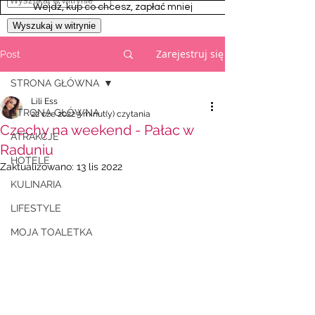
Wejdż, kup co chcesz, zapłać mniej
Zarejestruj się
Post
STRONA GŁÓWNA
Lili Ess
STRONA GŁÓWNA
22 cze 2022
3 minut(y) czytania
Czechy na weekend - Pałac w
ATRAKCJE
Raduniu
HOTELE
Zaktualizowano:
13 lis 2022
KULINARIA
LIFESTYLE
MOJA TOALETKA