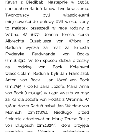
Kavan z Diedibab. Następnie w 1506r. 
sprzedał on Raduň Janowi Tworkowskiemu. 
Tworkowscy byli właścicielami 
miejscowości do połowy XVII wieku, kiedy 
to majątek przeszedł w ręce rodziny z 
Wrbna. W 1677r. Joanna Teresa, córka 
Albrechta Euzebiusza von Wrbna z 
Radunia wyszła za mąż za Ernesta 
Fryderyka Ferdynanda von Bocka 
(zm.1689r.). W ten sposób dobra przeszły 
na rodzinę von Bock. Kolejnymi 
właścicielami Radunia byli Jan Franciszek 
Antoni von Bock i Jan Józef von Bock 
(zm.1745r.). Córka Jana Józefa, Maria Anna 
von Bock (ur.1709r.) w 1731r. wyszła za mąż 
za Karola Jozefa von Hoditz z Wronina. W 
1780r. dobra Raduň nabył Jan Wacław von 
Mönnich (zm.1787r.). Niedługo przed 
śmiercią adoptował on Marię Teresę Teklę 
von Dlugosch (zm.1829r.), która przyjęła 
nazwisko von Mönnich i odziedziczyła 