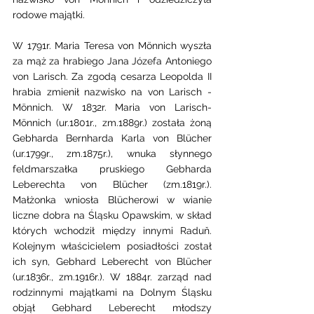
rodowe majątki. 
W 1791r. Maria Teresa von Mönnich wyszła 
za mąż za hrabiego Jana Józefa Antoniego 
von Larisch. Za zgodą cesarza Leopolda II 
hrabia zmienił nazwisko na von Larisch - 
Mönnich. W 1832r. Maria von Larisch-
Mönnich (ur.1801r., zm.1889r.) została żoną 
Gebharda Bernharda Karla von Blücher 
(ur.1799r., zm.1875r.), wnuka słynnego 
feldmarszałka pruskiego Gebharda 
Leberechta von Blücher (zm.1819r.). 
Małżonka wniosła Blücherowi w wianie 
liczne dobra na Śląsku Opawskim, w skład 
których wchodził między innymi Raduň. 
Kolejnym właścicielem posiadłości został 
ich syn, Gebhard Leberecht von Blücher 
(ur.1836r., zm.1916r.). W 1884r. zarząd nad 
rodzinnymi majątkami na Dolnym Śląsku 
objął Gebhard Leberecht młodszy 