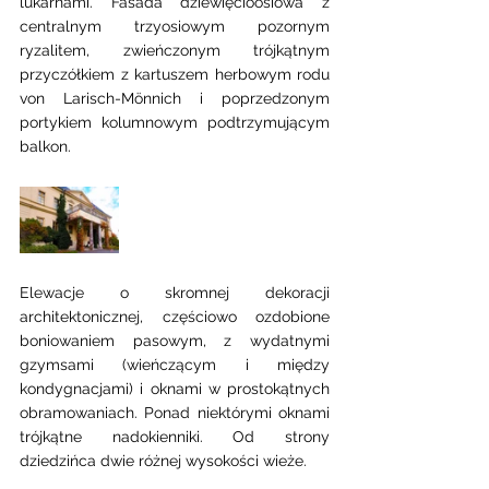
lukarnami. Fasada dziewięcioosiowa z 
centralnym trzyosiowym pozornym 
ryzalitem, zwieńczonym trójkątnym 
przyczółkiem z kartuszem herbowym rodu 
von Larisch-Mönnich i poprzedzonym 
portykiem kolumnowym podtrzymującym 
balkon. 
Elewacje o skromnej dekoracji 
architektonicznej, częściowo ozdobione 
boniowaniem pasowym, z wydatnymi 
gzymsami (wieńczącym i między 
kondygnacjami) i oknami w prostokątnych 
obramowaniach. Ponad niektórymi oknami 
trójkątne nadokienniki. Od strony 
dziedzińca dwie różnej wysokości wieże.