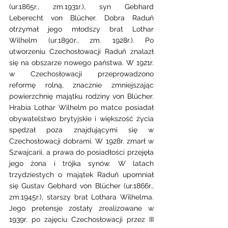
(ur.1865r., zm.1931r.), syn Gebhard 
Leberecht von Blücher. Dobra Raduň 
otrzymał jego młodszy brat Lothar 
Wilhelm (ur.1890r., zm. 1928r.). Po 
utworzeniu Czechosłowacji Raduň znalazł 
się na obszarze nowego państwa. W 1921r. 
w Czechosłowacji przeprowadzono 
reformę rolną, znacznie zmniejszając 
powierzchnię majątku rodziny von Blücher. 
Hrabia Lothar Wilhelm po matce posiadał 
obywatelstwo brytyjskie i większość życia 
spędzał poza znajdującymi się w 
Czechosłowacji dobrami. W 1928r. zmarł w 
Szwajcarii, a prawa do posiadłości przejęła 
jego żona i trójka synów. W latach 
trzydziestych o majątek Raduň upomniał 
się Gustav Gebhard von Blücher (ur.1866r., 
zm.1945r.), starszy brat Lothara Wilhelma. 
Jego pretensje zostały zrealizowane w 
1939r. po zajęciu Czechosłowacji przez III 