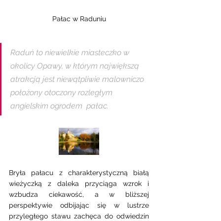
Pałac w Raduniu
Raduń to niewielkie miasteczko w 
okolicy Opawy, w którym największą 
atrakcją jest niewątpliwie malowniczo 
położony otoczony rozległym 
angielskim ogrodem  pałac. 
Bryła pałacu z charakterystyczną białą 
wieżyczką z daleka przyciąga wzrok i 
wzbudza ciekawość, a w bliższej 
perspektywie odbijając się w lustrze 
przyległego stawu zachęca do odwiedzin 