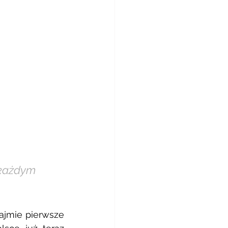
 każdym 
jmie pierwsze 