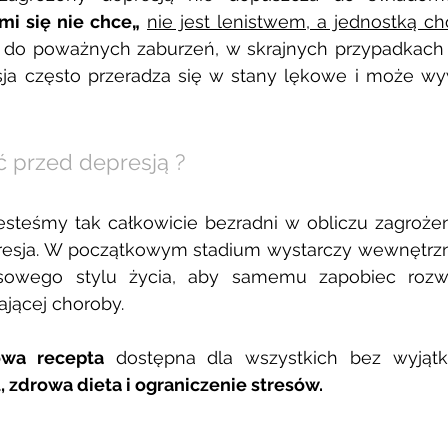
 mi się nie chce„
nie jest lenistwem, a jednostką c
do poważnych zaburzeń, w skrajnych przypadkach n
sja często przeradza się w stany lękowe i może wy
ć przed depresją ?
esteśmy tak całkowicie bezradni w obliczu zagrożenia
presja. W początkowym stadium wystarczy wewnętrzna
owego stylu życia, aby samemu zapobiec rozwini
jącej choroby. 
wa recepta 
dostępna
dla wszystkich bez wyjąt
 zdrowa dieta i ograniczenie stresów. 