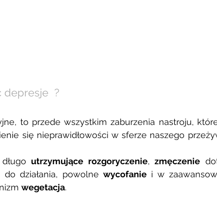
 depresje  ? 
jne, to przede wszystkim zaburzenia nastroju, któr
enie się nieprawidłowości w sferze naszego przeżyw
 długo 
utrzymujące rozgoryczenie
, 
zmęczenie
 do
i
 do działania, powolne 
wycofanie
 i w zaawansow
nizm 
wegetacja
. 