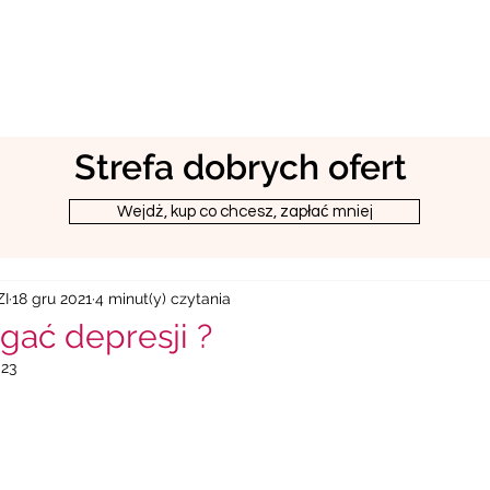
Strefa dobrych ofert
Wejdż, kup co chcesz, zapłać mniej
I
18 gru 2021
4 minut(y) czytania
gać depresji ?
023