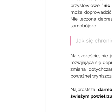
przysłowiowe 
”nic
może doprowadzić 
Nie leczona depre
samobójcze. 
Jak się chroni
Na szczęście, nie j
rozwijająca się de
zmiana dotychczas
poważnej wyniszcza
Najprostsza
 darmo
świeżym powietrzu,