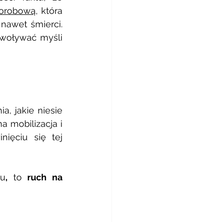
horobową
, która 
awet śmierci. 
woływać myśli 
, jakie niesie 
 mobilizacja i 
ęciu się tej 
ku
, 
to
 ruch na 