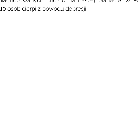
 diagnozowanych chorób na naszej planecie. W Pol
 10 osób cierpi z powodu depresji. 