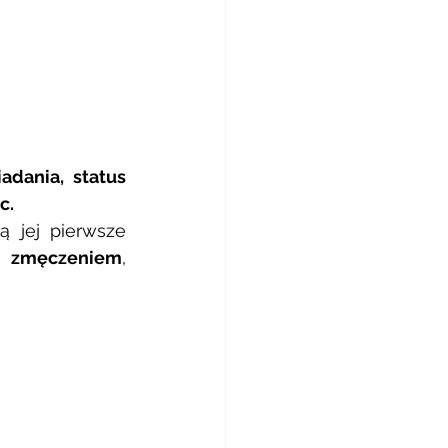
ania, status 
. 
 jej pierwsze 
 
zmęczeniem
, 