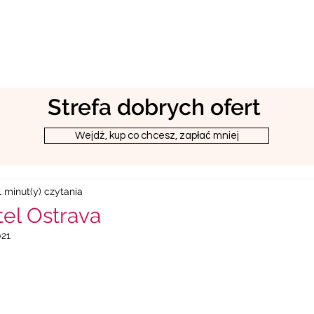
Strefa dobrych ofert
Wejdż, kup co chcesz, zapłać mniej
1 minut(y) czytania
tel Ostrava
021