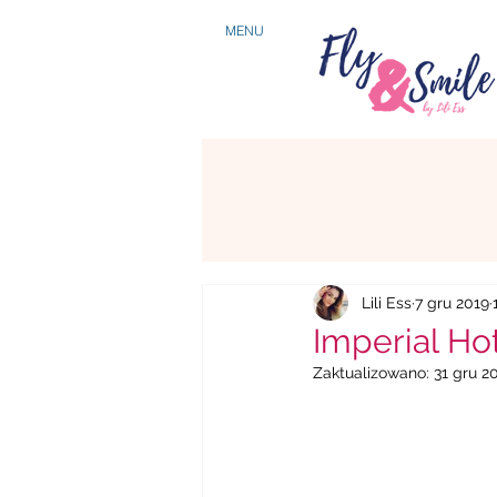
MENU
Lili Ess
7 gru 2019
Imperial Ho
Zaktualizowano:
31 gru 2