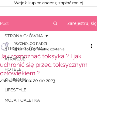
Wejdż, kup co chcesz, zapłać mniej
Zarejestruj się
Post
STRONA GŁÓWNA
PSYCHOLOG RADZI
STRONA GŁÓWNA
15 kwi 2023
3 minut(y) czytania
Jak rozpoznać toksyka ? I jak
ATRAKCJE
uchronić się przed toksycznym
HOTELE
człowiekiem ?
KULINARIA
Zaktualizowano:
20 sie 2023
LIFESTYLE
MOJA TOALETKA