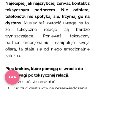
Najelepiej jak najszybciej zerwać kontakt z 
toksycznym partnerem. Nie odbieraj 
telefonów, nie spotykaj się, trzymaj go na 
dystans
. Musisz też zwrócić uwagę na to, 
że toksyczne relacje są bardzo 
wyniszczające. Ponieważ toksyczny 
partner emocjonalnie manipuluje swoją 
ofiarą, ta staje się od niego emocjonalnie 
zależna.
Pięć kroków, które pomogą ci wrócić do 
równowagi po toksycznej relacji.
Przestań się obwiniać 
Odrzuć destrukcyjne przeświadczenia 
o samej sobie.
Posłuchaj własnych potrzeb.
Wyznacz nienaruszalne granice. 
Zaopiekuj się sobą 