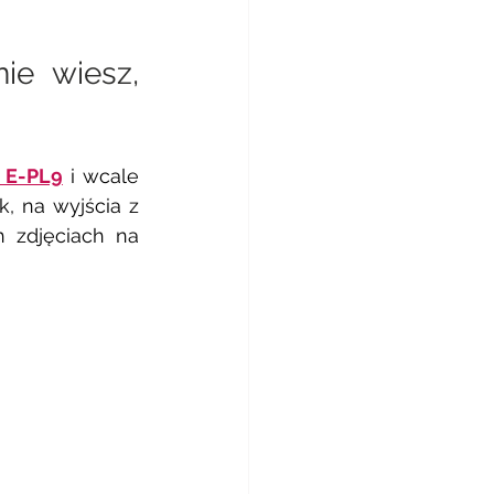
e wiesz, 
 E-PL9
 i wcale 
, na wyjścia z 
 zdjęciach na 