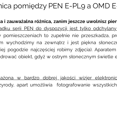
żnica pomiędzy PEN E-PL9 a OMD E-M
a i zauważalna różnica, zanim jeszcze uwolnisz pie
dku serii PEN do dyspozycji jest tylko odchylany
w pomieszczeniach to zupełnie nie przeszkadza, pr
em wychodzimy na zewnątrz i jest piękna słonecz
kiej pogodzie najczęściej robimy zdjęcia). Aparate
kadrować obiekt, gdyż w ostrym słonecznym świetle ek
żona w bardzo dobrej jakości wizjer elektroni
zyrody, apart umożliwia  fotografowanie wszystkich