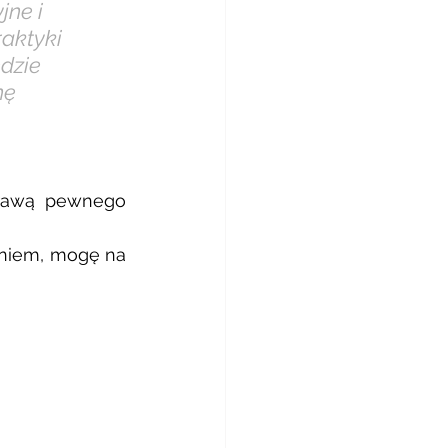
jne i 
aktyki 
dzie 
nę 
rawą pewnego 
niem, mogę na 