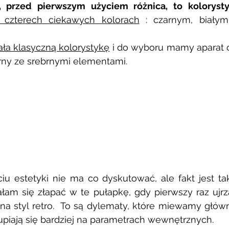
 przed pierwszym użyciem różnica, to kolorysty
 czterech ciekawych kolorach
 : czarnym, białym
ła klasyczną kolorystykę
 i do wyboru mamy aparat c
arny ze srebrnymi elementami. 
iu estetyki nie ma co dyskutować, ale fakt jest tak
am się złapać w te pułapkę, gdy pierwszy raz ujrza
na styl retro.  To są dylematy, które miewamy główn
upiają się bardziej na parametrach wewnętrznych. 