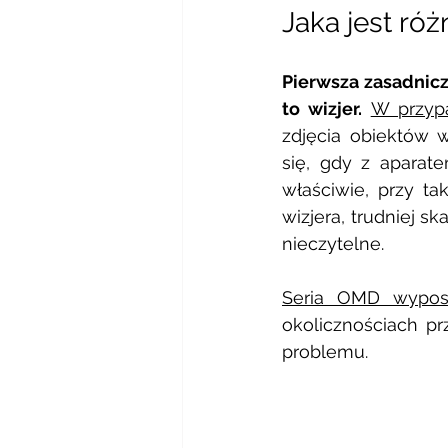
Jaka jest ró
Pierwsza zasadnicz
to wizjer.
W przypa
zdjęcia obiektów 
się, gdy z aparat
właściwie, przy ta
wizjera, trudniej s
nieczytelne. 
Seria OMD wyposa
okolicznościach pr
problemu. 