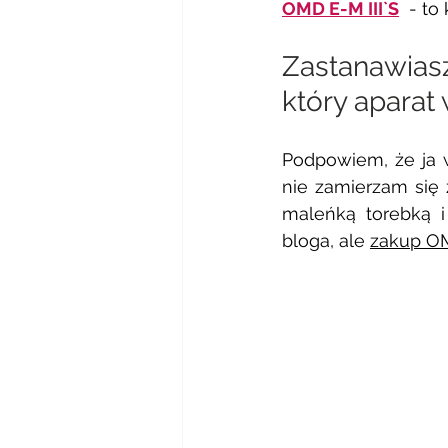
OMD E-M
 III
`S
 - to
Zastanawias
który aparat
Podpowiem, że ja 
nie zamierzam się z
maleńką torebką i
bloga, ale 
zakup OM