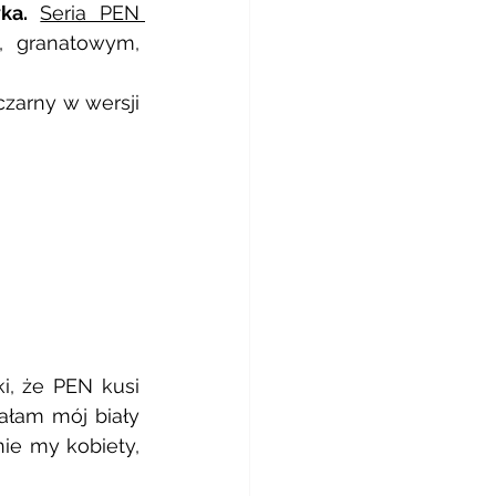
ka.
Seria PEN 
, granatowym, 
zarny w wersji 
i, że PEN kusi 
łam mój biały 
ie my kobiety, 