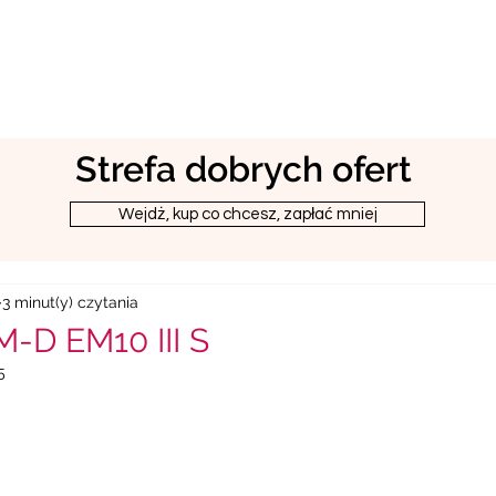
Strefa dobrych ofert
Wejdż, kup co chcesz, zapłać mniej
3 minut(y) czytania
-D EM10 III S
5