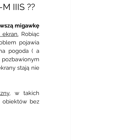
 IIIS ?? 
rwszą migawkę 
 ekran.
 Robiąc 
oblem pojawia 
na pogoda ( a 
m pozbawionym 
rany stają nie 
czny
, w takich 
 obiektów bez 