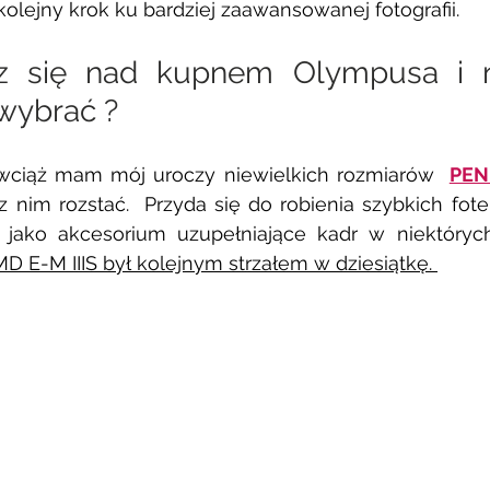
 kolejny krok ku bardziej zaawansowanej fotografii. 
z się nad kupnem Olympusa i ni
 wybrać ? 
wciąż mam mój uroczy niewielkich rozmiarów  
PEN
 nim rozstać.  Przyda się do robienia szybkich fotek
 jako akcesorium uzupełniające kadr w niektórych
D E-M IIIS był kolejnym strzałem w dziesiątkę. 