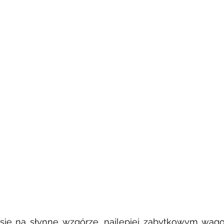
ię na słynne wzgórze, najlepiej zabytkowym wagoni