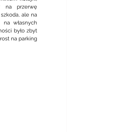
y na przerwę 
szkoda, ale na 
 na własnych 
ości było zbyt 
ost na parking 