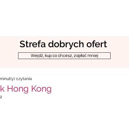
Strefa dobrych ofert
Wejdż, kup co chcesz, zapłać mniej
 minut(y) czytania
ak Hong Kong
22