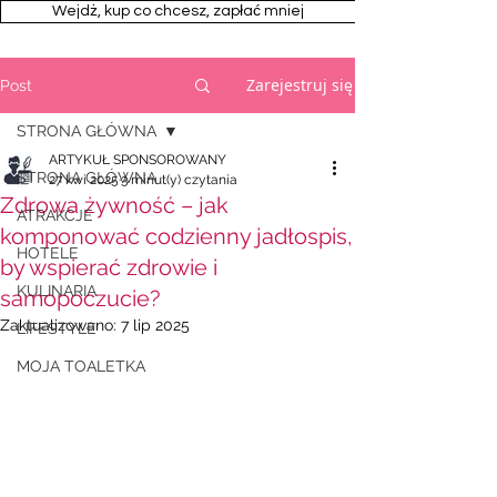
Wejdż, kup co chcesz, zapłać mniej
Zarejestruj się
Post
STRONA GŁÓWNA
ARTYKUŁ SPONSOROWANY
STRONA GŁÓWNA
27 kwi 2025
3 minut(y) czytania
Zdrowa żywność – jak
ATRAKCJE
komponować codzienny jadłospis,
HOTELE
by wspierać zdrowie i
KULINARIA
samopoczucie?
Zaktualizowano:
7 lip 2025
LIFESTYLE
MOJA TOALETKA