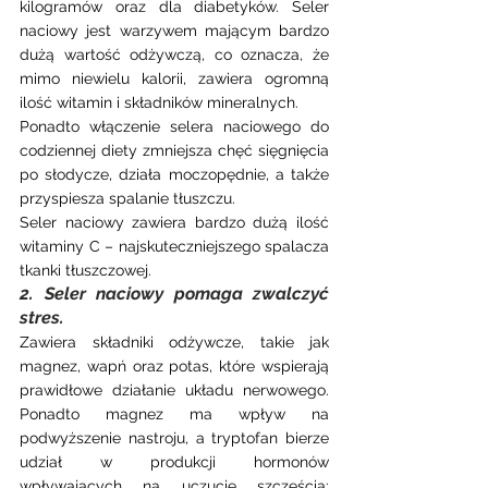
kilogramów oraz dla diabetyków. Seler 
naciowy jest warzywem mającym bardzo 
dużą wartość odżywczą, co oznacza, że 
mimo niewielu kalorii, zawiera ogromną 
ilość witamin i składników mineralnych.
Ponadto włączenie selera naciowego do 
codziennej diety zmniejsza chęć sięgnięcia 
po słodycze, działa moczopędnie, a także 
przyspiesza spalanie tłuszczu.
Seler naciowy zawiera bardzo dużą ilość 
witaminy C – najskuteczniejszego spalacza 
tkanki tłuszczowej.
2. Seler naciowy pomaga zwalczyć 
stres.
Zawiera składniki odżywcze, takie jak 
magnez, wapń oraz potas, które wspierają 
prawidłowe działanie układu nerwowego. 
Ponadto magnez ma wpływ na 
podwyższenie nastroju, a tryptofan bierze 
udział w produkcji hormonów 
wpływających na uczucie szczęścia: 