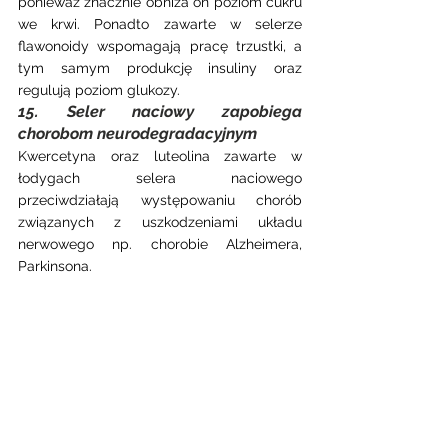
ponieważ znacznie obniża on poziom cukru 
we krwi. Ponadto zawarte w selerze 
flawonoidy wspomagają pracę trzustki, a 
tym samym produkcję insuliny oraz 
regulują poziom glukozy.
15. Seler naciowy zapobiega 
chorobom neurodegradacyjnym
Kwercetyna oraz luteolina zawarte w 
łodygach selera naciowego 
przeciwdziałają występowaniu chorób 
związanych z uszkodzeniami układu 
nerwowego np. chorobie Alzheimera, 
Parkinsona.