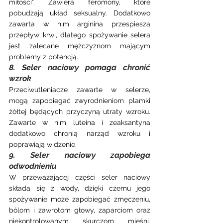
miłości". Zawiera feromony, które 
pobudzają układ seksualny. Dodatkowo 
zawarta w nim arginina przespiesza 
przepływ krwi, dlatego spożywanie selera 
jest zalecane mężczyznom mającym 
problemy z potencją.
8. Seler naciowy pomaga chronić 
wzrok
Przeciwutleniacze zawarte w selerze, 
mogą zapobiegać zwyrodnieniom plamki 
żółtej będących przyczyną utraty wzroku. 
Zawarte w nim luteina i zeaksantyna 
dodatkowo chronią narząd wzroku i 
poprawiają widzenie.
9. Seler naciowy zapobiega 
odwodnieniu
W przeważającej części seler naciowy 
składa się z wody, dzięki czemu jego 
spożywanie może zapobiegać zmęczeniu, 
bólom i zawrotom głowy, zaparciom oraz 
niekontrolowanym skurczom mięśni. 