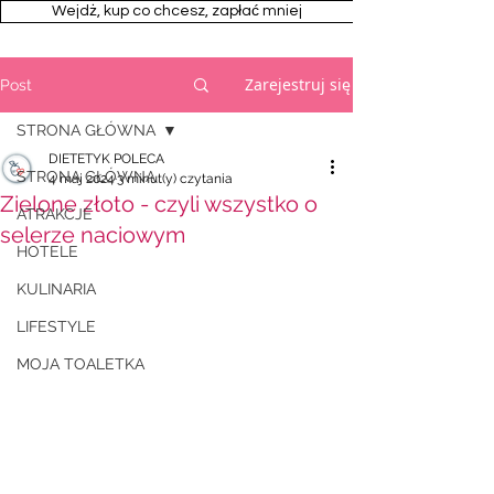
Wejdż, kup co chcesz, zapłać mniej
Zarejestruj się
Post
STRONA GŁÓWNA
DIETETYK POLECA
STRONA GŁÓWNA
4 maj 2024
3 minut(y) czytania
Zielone złoto - czyli wszystko o
ATRAKCJE
selerze naciowym
HOTELE
KULINARIA
LIFESTYLE
MOJA TOALETKA