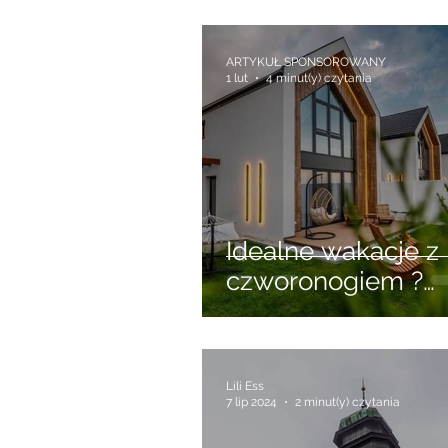
ARTYKUŁ SPONSOROWANY
1 lut
4 minut(y) czytania
Idealne wakacje z
czworonogiem ?
Sprawdź wynajem
domków w Niecho
przyjaznych zwie
Lili Ess
7 lip 2024
2 minut(y) czytania