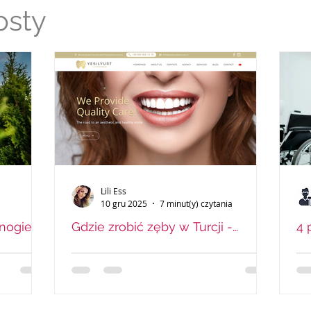
osty
Lili Ess
10 gru 2025
7 minut(y) czytania
onogiem
Gdzie zrobić zęby w Turcji -
4 
ków w
YESiLYURT mój wybór
op
– 