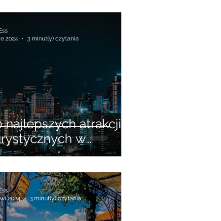
 Ess
ie 2024
3 minut(y) czytania
0 najlepszych atrakcji
urystycznych w
angkoku, które musisz
obaczyć
 Ess
kwi 2024
3 minut(y) czytania