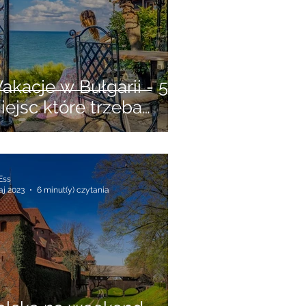
akacje w Bułgarii - 5
iejsc które trzeba
obaczyć w antycznym
ozopolu
 Ess
aj 2023
6 minut(y) czytania