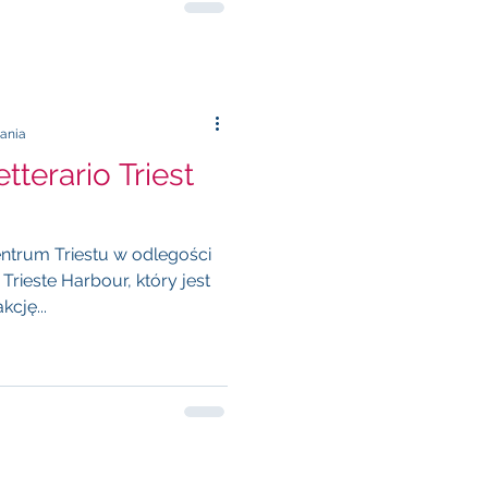
tania
tterario Triest
trum Triestu w odlegości
rieste Harbour, który jest
cję...