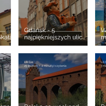
Gdańsk - 5
W
kała
najpiękniejszych ulic
m
Głównego Miasta. Ulica
z
Długa, Piwna, Mariacka
S
...
Lili Ess
Lili
25 lis 2023
2 minut(y) czytania
3 m