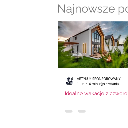
Najnowsze p
ARTYKUŁ SPONSOROWANY
1 lut
4 minut(y) czytania
Idealne wakacje z czwor
? Sprawdź wynajem dom
Niechorzu przyjaznych
zwierzętom