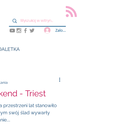
Zaloguj się
OALETKA
tania
end - Triest
a przestrzeni lat stanowiło
órym swój ślad wywarły
e....