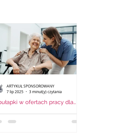
ARTYKUŁ SPONSOROWANY
7 lip 2025
3 minut(y) czytania
pułapki w ofertach pracy dla
iekunek seniora w Niemczech
jak ich uniknąć ?