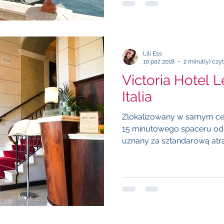
Lili Ess
10 paź 2018
2 minut(y) czy
Victoria Hotel Le
Italia
Zlokalizowany w samym cen
15 minutowego spaceru od T
uznany za sztandarową atrak