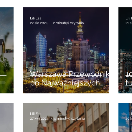
Lili Ess
Lili
22 sie 2024
2 minut(y) czytania
21 s
Warszawa Przewodnik
1
po Najważniejszych
t
Atrakcjach
B
rzu
Turystycznych
z
rzętom
Lili Ess
Lili
27 kwi 2024
4 minut(y) czytania
20 