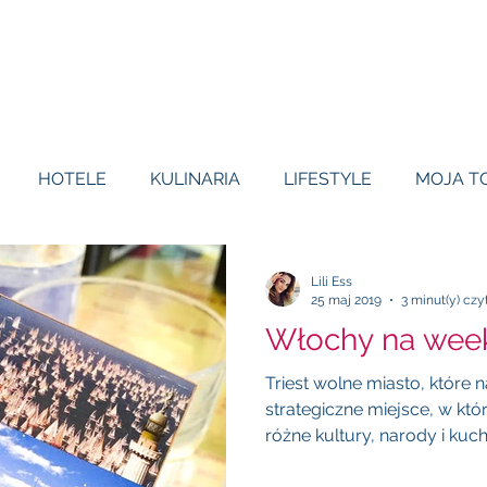
HOTELE
KULINARIA
LIFESTYLE
MOJA T
Lili Ess
25 maj 2019
3 minut(y) czy
Włochy na week
Triest wolne miasto, które n
strategiczne miejsce, w kt
różne kultury, narody i kuchni