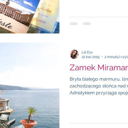
Lili Ess
22 kwi 2019
2 minut(y) czy
Zamek Miramare
Bryła białego marmuru, lśn
zachodzącego słońca nad 
Adriatykiem przyciąga spojrz