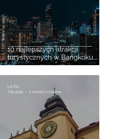
10 najlepszych atrakcji
turystycznych w Bangkoku,
które musisz zobaczyć
Lili Ess
7 lip 2024
2 minut(y) czytania