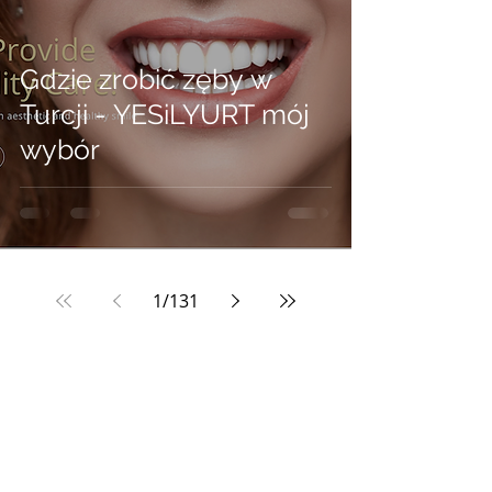
Gdzie zrobić zęby w
Turcji - YESiLYURT mój
wybór
1
/
131