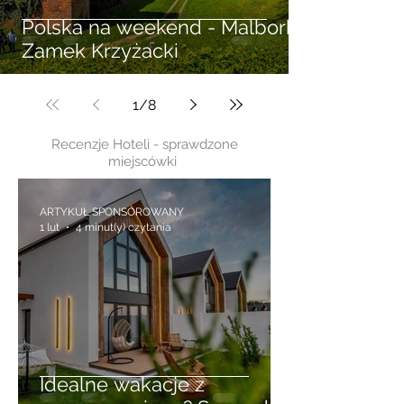
Polska na weekend - Malbork
Zamek Krzyżacki
1
/
8
Recenzje Hoteli - sprawdzone
miejscówki
ARTYKUŁ SPONSOROWANY
1 lut
4 minut(y) czytania
Idealne wakacje z