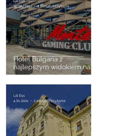
Lili Ess
30 gru 2021
2 minut(y) czytania
Hotel Bulgaria z
najlepszym widokiem na
Burgas
Lili Ess
4 lis 2021
2 minut(y) czytania