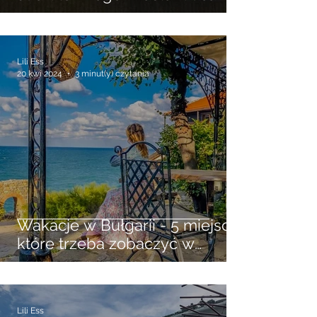
Długa, Piwna, Mariacka ...
Lili Ess
20 kwi 2024
3 minut(y) czytania
Wakacje w Bułgarii - 5 miejsc
które trzeba zobaczyć w
antycznym Sozopolu
Lili Ess