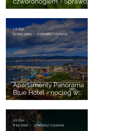
czworonogiem ? Sprawdź
wynajem domków w
Niechorzu przyjaznych
zwierzętom
Lili Ess
20 kwi 2024
2 minut(y) czytania
Apartamenty Panorama
Blue Hotel - nocleg w
Starym Mieście Nessebar
Lili Ess
8 lut 2022
3 minut(y) czytania