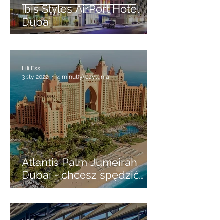
Ibis Styles AirPort Hotel
Dubai
Lili Ess
3 sty 2022
4 minut(y) czytania
Atlantis Palm Jumeirah
Dubai - chcesz spędzić
dobę w luksusach -
wykorzystaj LAYOVER