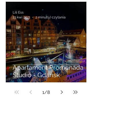
Lili Ess
23 kwi 2021
2 minut(y) czytania
Apartament Promenada
Studio - Gdańsk
1
/
8