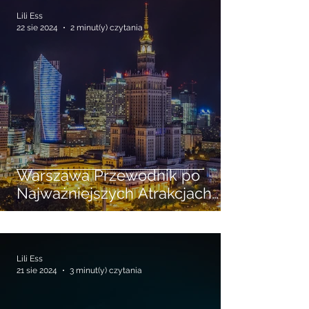
zwierzętom
Lili Ess
22 sie 2024
2 minut(y) czytania
Warszawa Przewodnik po
Najważniejszych Atrakcjach
Turystycznych
Lili Ess
21 sie 2024
3 minut(y) czytania