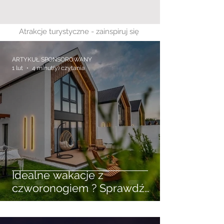
Atrakcje turystyczne - zainspiruj się
ARTYKUŁ SPONSOROWANY
1 lut
4 minut(y) czytania
Idealne wakacje z
czworonogiem ? Sprawdź
wynajem domków w
Niechorzu przyjaznych