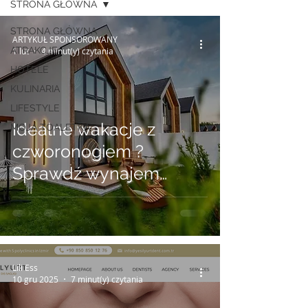
STRONA GŁÓWNA
STRONA GŁÓWNA
ARTYKUŁ SPONSOROWANY
ATRAKCJE
1 lut
4 minut(y) czytania
HOTELE
KULINARIA
LIFESTYLE
Idealne wakacje z
MOJA TOALETKA
czworonogiem ?
Sprawdź wynajem
domków w Niechorzu
przyjaznych zwierzętom
Lili Ess
10 gru 2025
7 minut(y) czytania