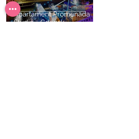
Apartament Promenada
Studio - Gdańsk
1
/
8