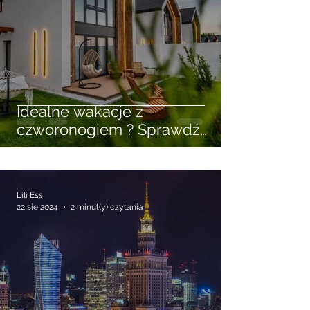
Idealne wakacje z
czworonogiem ? Sprawdź
wynajem domków w
Niechorzu przyjaznych
zwierzętom
Lili Ess
22 sie 2024
2 minut(y) czytania