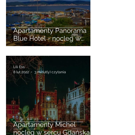
Apartamenty Panorama
Blue Hotel - nocleg w
Starym Mieście Nessebar
Lili Ess
8 lut 2022
3 minut(y) czytania