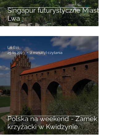
Singapur futurystyczne Miasto
Lwa
Lili Ess
25 lis 2023
2 minut(y) czytania
Polska na weekend - Zamek