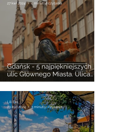
Lili Ess
27 kwi 2024
4 minut(y) czytania
Gdańsk - 5 najpiękniejszych
ulic Głównego Miasta. Ulica
Długa, Piwna, Mariacka ...
Lili Ess
20 kwi 2024
3 minut(y) czytania