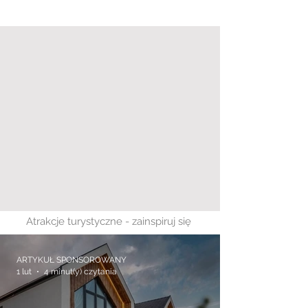
Atrakcje turystyczne - zainspiruj się
ARTYKUŁ SPONSOROWANY
1 lut
4 minut(y) czytania