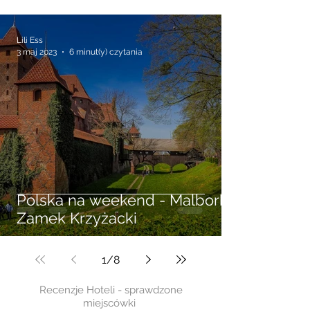
krzyżacki w Kwidzynie
Lili Ess
3 maj 2023
6 minut(y) czytania
Polska na weekend - Malbork
Zamek Krzyżacki
1
/
8