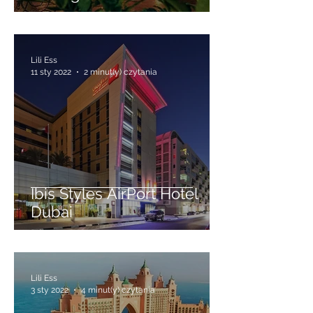
Apartamenty Michel
nocleg w sercu Gdańska
Lili Ess
11 sty 2022
2 minut(y) czytania
Ibis Styles AirPort Hotel
Dubai
Lili Ess