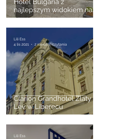
Hotel Bulgaria z
najlepszym widokiem na
Burgas
Lili Ess
4 lis 2021
2 minut(y) czytania
Clarion Grandhotel Zlaty
Lev w Liberecu