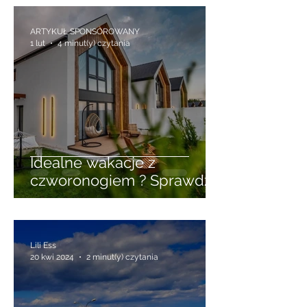
Recenzje Hoteli - sprawdzone
miejscówki
ARTYKUŁ SPONSOROWANY
1 lut
4 minut(y) czytania
Idealne wakacje z
czworonogiem ? Sprawdź
wynajem domków w
Niechorzu przyjaznych
zwierzętom
Lili Ess
20 kwi 2024
2 minut(y) czytania