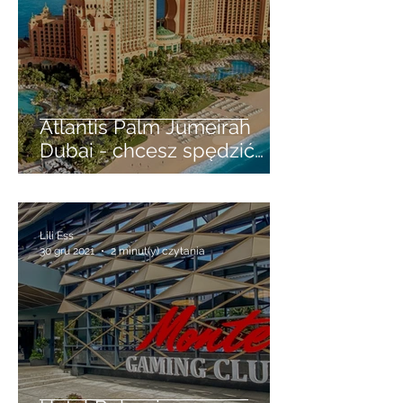
3 sty 2022
4 minut(y) czytania
Atlantis Palm Jumeirah
Dubai - chcesz spędzić
dobę w luksusach -
wykorzystaj LAYOVER
Lili Ess
30 gru 2021
2 minut(y) czytania