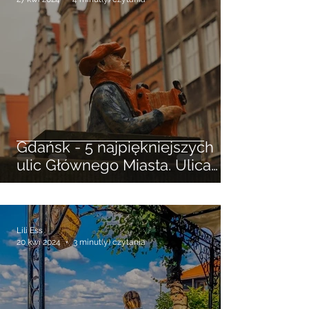
Lili Ess
27 kwi 2024
4 minut(y) czytania
Gdańsk - 5 najpiękniejszych
ulic Głównego Miasta. Ulica
Długa, Piwna, Mariacka ...
Lili Ess
20 kwi 2024
3 minut(y) czytania