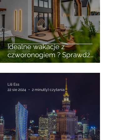
1 lut
4 minut(y) czytania
Idealne wakacje z
czworonogiem ? Sprawdź
wynajem domków w
Niechorzu przyjaznych
zwierzętom
Lili Ess
22 sie 2024
2 minut(y) czytania