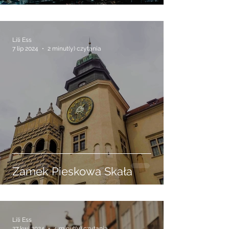
10 najlepszych atrakcji
turystycznych w Bangkoku,
które musisz zobaczyć
Lili Ess
7 lip 2024
2 minut(y) czytania
Zamek Pieskowa Skała