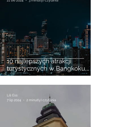
Lili Ess
21 sie 2024
3 minut(y) czytania
10 najlepszych atrakcji
turystycznych w Bangkoku,
które musisz zobaczyć
Lili Ess
7 lip 2024
2 minut(y) czytania