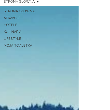
STRONA GŁÓWNA
STRONA GŁÓWNA
ATRAKCJE
HOTELE
KULINARIA
LIFESTYLE
MOJA TOALETKA