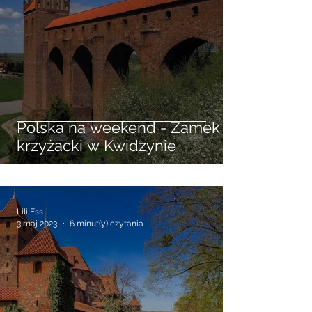
25 lis 2023
2 minut(y) czytania
Polska na weekend - Zamek
krzyżacki w Kwidzynie
Lili Ess
3 maj 2023
6 minut(y) czytania