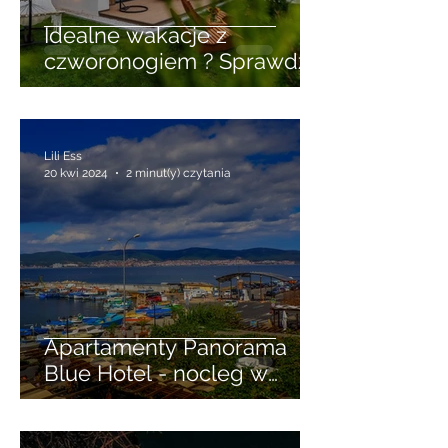
Idealne wakacje z
czworonogiem ? Sprawdź
wynajem domków w
Niechorzu przyjaznych
zwierzętom
Lili Ess
20 kwi 2024
2 minut(y) czytania
Apartamenty Panorama
Blue Hotel - nocleg w
Starym Mieście Nessebar