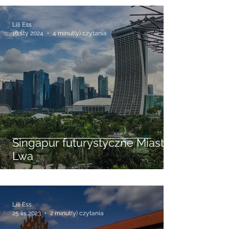
antycznym Sozopolu
Lili Ess
16 sty 2024
4 minut(y) czytania
Singapur futurystyczne Miasto
Lwa
Lili Ess