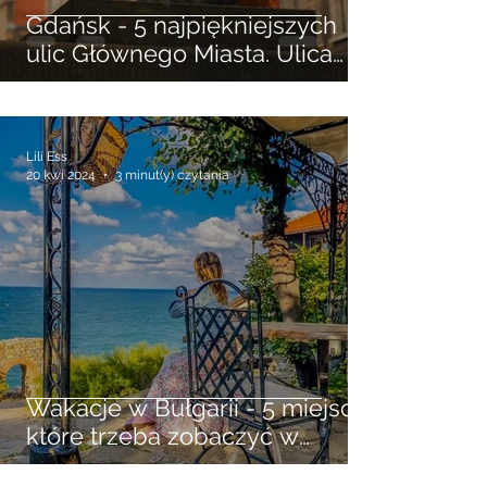
Gdańsk - 5 najpiękniejszych
ulic Głównego Miasta. Ulica
Długa, Piwna, Mariacka ...
Lili Ess
20 kwi 2024
3 minut(y) czytania
Wakacje w Bułgarii - 5 miejsc
które trzeba zobaczyć w