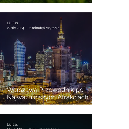
czworonogiem ? Sprawdź
wynajem domków w
Niechorzu przyjaznych
zwierzętom
Lili Ess
22 sie 2024
2 minut(y) czytania
Warszawa Przewodnik po
Najważniejszych Atrakcjach
Turystycznych