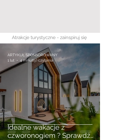
Atrakcje turystyczne - zainspiruj się
ARTYKUŁ SPONSOROWANY
1 lut
4 minut(y) czytania
Idealne wakacje z