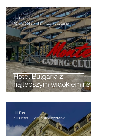
dobę w luksusach -
wykorzystaj LAYOVER
Lili Ess
30 gru 2021
2 minut(y) czytania
Hotel Bulgaria z
najlepszym widokiem na
Burgas
Lili Ess
4 lis 2021
2 minut(y) czytania