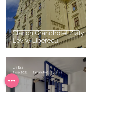
Clarion Grandhotel Zlaty
Lev w Liberecu
Lili Ess
2 sie 2021
2 minut(y) czytania