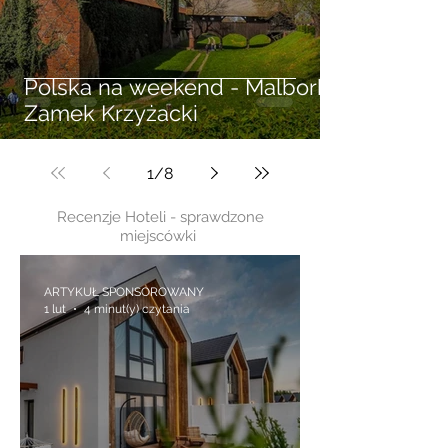
Polska na weekend - Malbork
Zamek Krzyżacki
1
/
8
Recenzje Hoteli - sprawdzone
miejscówki
ARTYKUŁ SPONSOROWANY
1 lut
4 minut(y) czytania