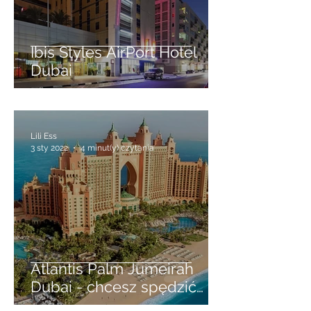
Ibis Styles AirPort Hotel
Dubai
Lili Ess
3 sty 2022
4 minut(y) czytania
Atlantis Palm Jumeirah
Dubai - chcesz spędzić