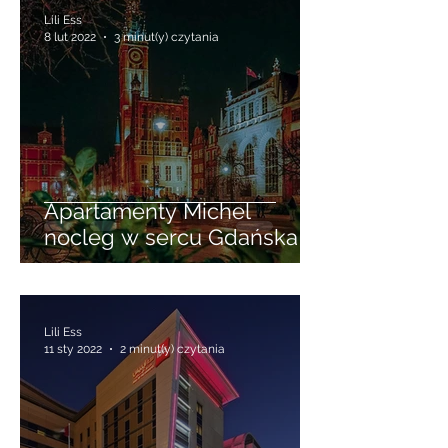
Lili Ess
8 lut 2022
3 minut(y) czytania
Apartamenty Michel
nocleg w sercu Gdańska
Lili Ess
11 sty 2022
2 minut(y) czytania