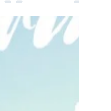
Hotel Impiana KLCC Widok z okna na 12
piętrze pokoju Delux King Nr 1209 - tak tu
pięknie zarówno w dzień jak i w nocy jest się
czym...