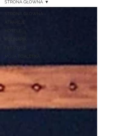
STRONA GŁÓWNA
STRONA GŁÓWNA
ATRAKCJE
HOTELE
KULINARIA
LIFESTYLE
MOJA TOALETKA