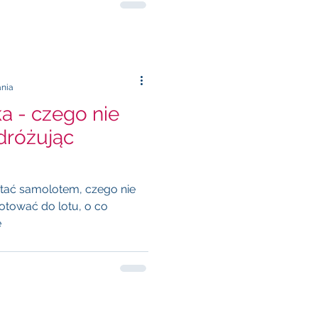
ania
a - czego nie
latać samolotem, czego nie
gotować do lotu, o co
e