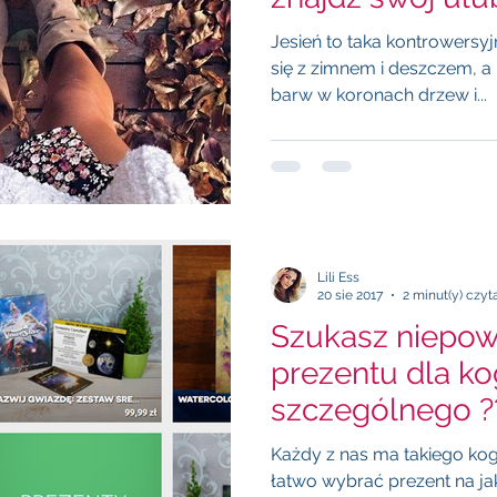
Jesień to taka kontrowersyj
się z zimnem i deszczem, a 
barw w koronach drzew i...
Lili Ess
20 sie 2017
2 minut(y) czyt
Szukasz niepow
prezentu dla k
szczególnego ?
znajdziesz coś t
Każdy z nas ma takiego kogoś szczególnego, ko
łatwo wybrać prezent na ja