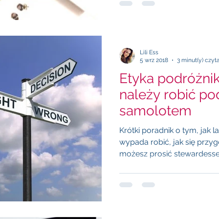
Lili Ess
5 wrz 2018
3 minut(y) czyt
Etyka podróżnik
należy robić podróżując
samolotem
Krótki poradnik o tym, jak 
wypada robić, jak się przy
możesz prosić stewardess