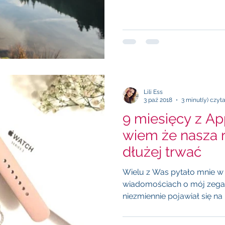
Lili Ess
3 paź 2018
3 minut(y) czyt
9 miesięcy z Ap
wiem że nasza r
dłużej trwać
Wielu z Was pytało mnie w
wiadomościach o mój zegare
niezmiennie pojawiał się na 