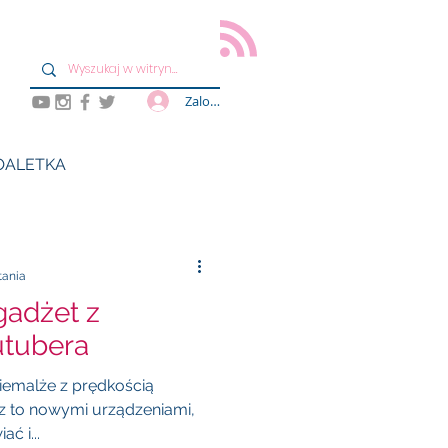
Zaloguj się
OALETKA
tania
adżet z
utubera
iemalże z prędkością
az to nowymi urządzeniami,
ć i...