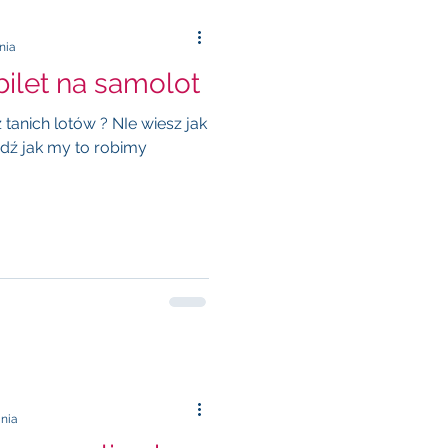
nia
bilet na samolot
tanich lotów ? NIe wiesz jak
awdź jak my to robimy
ania