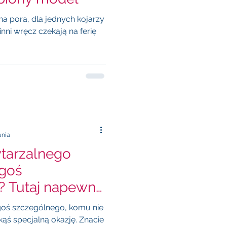
na pora, dla jednych kojarzy
inni wręcz czekają na ferię
ania
tarzalnego
ogoś
? Tutaj napewno
akiego !
mu nie
kąś specjalną okazję. Znacie