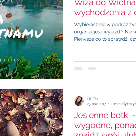
Wiza do Wietna
wychodzenia z
Wybierasz się w podróż życ
organizujesz wyjazd ? Nie wiesz od czego zacząć ?
Pierwsze co to sprawdź, czy 
Lili Ess
25 paź 2017
2 minut(y) czy
Jesienne botki
wygodne, pona
znajdź swój ul