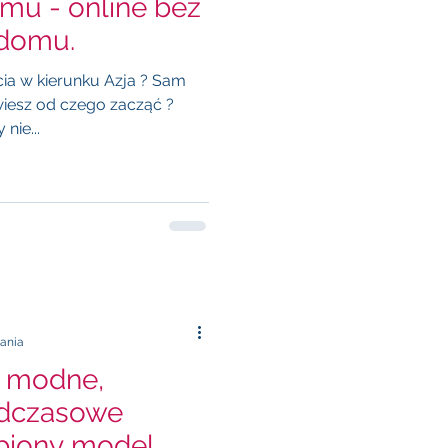
mu - online bez
 domu.
ia w kierunku Azja ? Sam
nie...
tania
 - modne,
dczasowe
ubiony model