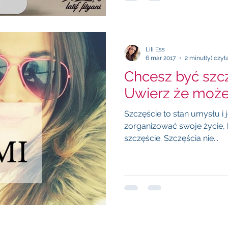
Lili Ess
6 mar 2017
2 minut(y) czyt
Chcesz być szcz
Uwierz że może
Szczęście to stan umysłu i 
zorganizować swoje życie, 
szczęście. Szczęścia nie...