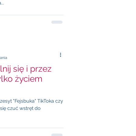
..
tania
nij się i przez
tylko życiem
się czuć wstręt do