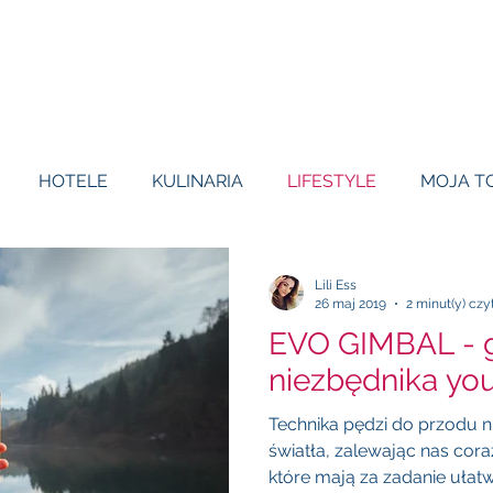
HOTELE
KULINARIA
LIFESTYLE
MOJA T
Lili Ess
26 maj 2019
2 minut(y) czy
EVO GIMBAL - g
niezbędnika yo
Technika pędzi do przodu n
światła, zalewając nas cor
które mają za zadanie ułatwia