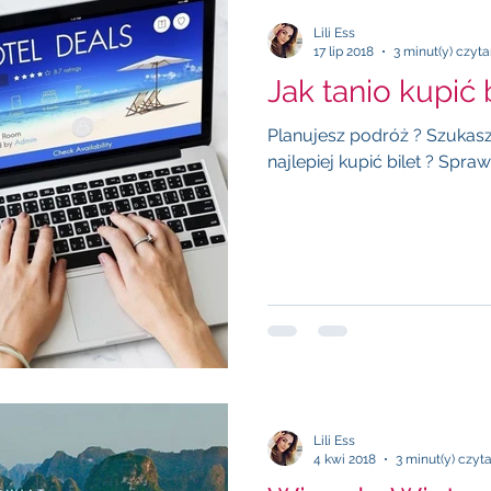
Lili Ess
17 lip 2018
3 minut(y) czyta
Jak tanio kupić 
Planujesz podróż ? Szukasz 
najlepiej kupić bilet ? Spr
Lili Ess
4 kwi 2018
3 minut(y) czyt