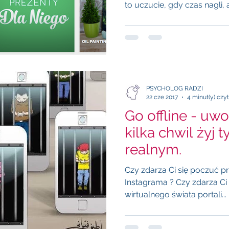
to uczucie, gdy czas nagli, a.
PSYCHOLOG RADZI
22 cze 2017
4 minut(y) czy
Go offline - uwol
kilka chwil żyj 
realnym.
Czy zdarza Ci się poczuć przesyt "Fejsbuka" TikToka czy
Instagrama ? Czy zdarza Ci 
wirtualnego świata portali...